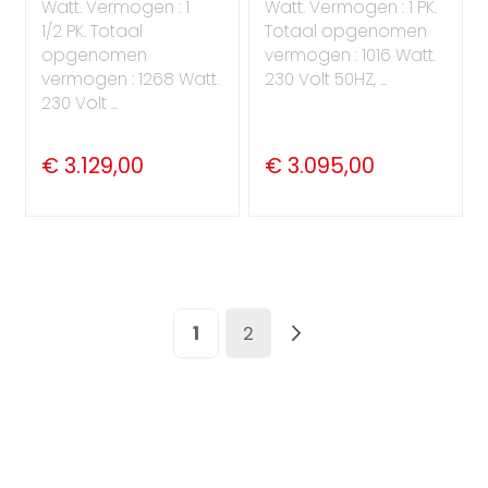
Watt. Vermogen : 1
Watt. Vermogen : 1 PK.
1/2 PK. Totaal
Totaal opgenomen
opgenomen
vermogen : 1016 Watt.
vermogen : 1268 Watt.
230 Volt 50HZ, ...
230 Volt ...
€ 3.129,00
€ 3.095,00
Pagina
U lees momenteel pagina
Pagina
Pagina
Volgende
1
2