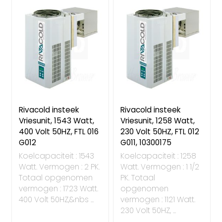
Rivacold insteek
Rivacold insteek
Vriesunit, 1543 Watt,
Vriesunit, 1258 Watt,
400 Volt 50HZ, FTL 016
230 Volt 50HZ, FTL 012
G012
G011, 10300175
Koelcapaciteit : 1543
Koelcapaciteit : 1258
Watt. Vermogen : 2 PK.
Watt. Vermogen : 1 1/2
Totaal opgenomen
PK. Totaal
vermogen : 1723 Watt.
opgenomen
400 Volt 50HZ,&nbs ...
vermogen : 1121 Watt.
230 Volt 50HZ, ...