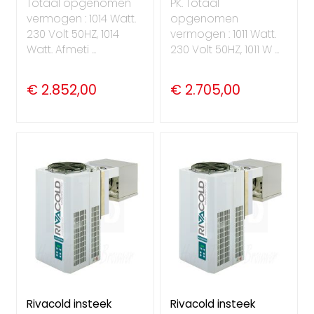
Totaal opgenomen
PK. Totaal
vermogen : 1014 Watt.
opgenomen
230 Volt 50HZ, 1014
vermogen : 1011 Watt.
Watt. Afmeti ...
230 Volt 50HZ, 1011 W ...
€ 2.852,00
€ 2.705,00
Rivacold insteek
Rivacold insteek