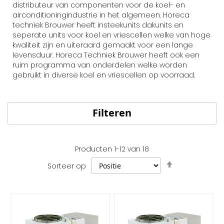
distributeur van componenten voor de koel- en
airconditioningindustrie in het algemeen. Horeca
techniek Brouwer heeft insteekunits dakunits en
seperate units voor koel en vriescellen welke van hoge
kwaliteit zijn en uiteraard gemaakt voor een lange
levensduur. Horeca Techniek Brouwer heeft ook een
ruim programma van onderdelen welke worden
gebruikt in diverse koel en vriescellen op voorraad.
Filteren
Producten
1
-
12
van
18
Van
Sorteer op
hoog
naar
laag
sorteren