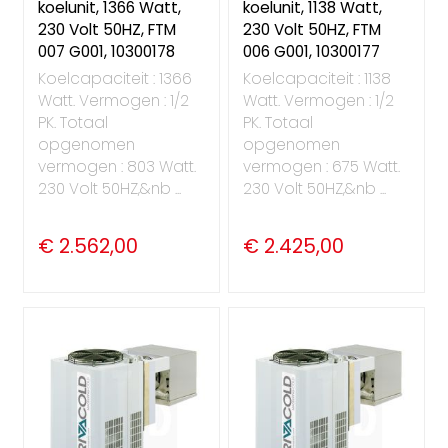
koelunit, 1366 Watt,
koelunit, 1138 Watt,
230 Volt 50HZ, FTM
230 Volt 50HZ, FTM
007 G001, 10300178
006 G001, 10300177
Koelcapaciteit : 1366
Koelcapaciteit : 1138
Watt. Vermogen : 1/2
Watt. Vermogen : 1/2
PK. Totaal
PK. Totaal
opgenomen
opgenomen
vermogen : 803 Watt.
vermogen : 675 Watt.
230 Volt 50HZ,&nb ...
230 Volt 50HZ,&nb ...
€ 2.562,00
€ 2.425,00