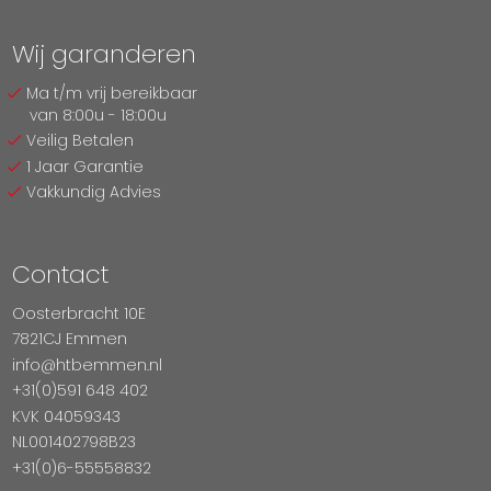
Wij garanderen
Ma t/m vrij bereikbaar
van 8:00u - 18:00u
Veilig Betalen
1 Jaar Garantie
Vakkundig Advies
Contact
Oosterbracht 10E
7821CJ Emmen
info@htbemmen.nl
+31(0)591 648 402
KVK 04059343
NL001402798B23
+31(0)6-55558832