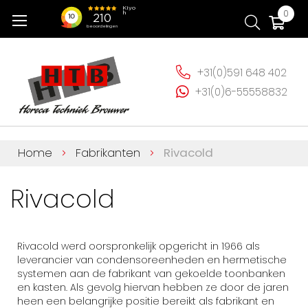
Ga
Wi
0
naar
de
inhoud
+31(0)591 648 402
+31(0)6-55558832
Home
Fabrikanten
Rivacold
Rivacold
Rivacold werd oorspronkelijk opgericht in 1966 als
leverancier van condensoreenheden en hermetische
systemen aan de fabrikant van gekoelde toonbanken
en kasten. Als gevolg hiervan hebben ze door de jaren
heen een belangrijke positie bereikt als fabrikant en