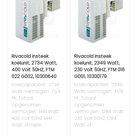
Rivacold insteek
Rivacold insteek
koelunit, 2734 Watt,
koelunit, 2349 Watt,
400 Volt 50HZ, FTM
230 Volt 50HZ, FTM 016
022 G002, 10300640
G001, 10300179
Koelcapaciteit : 2734
Koelcapaciteit : 2349
Watt. Vermogen : 1 1/4
Watt. Vermogen : 1 1/8
PK. Totaal
PK. Totaal
opgenomen
opgenomen
vermogen : 1441 Watt.
vermogen : 1284 Watt.
400 Volt 50HZ, 1441
230 Volt 50HZ, 1284
Watt. Afmetin ...
Watt. Af ...