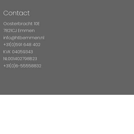
Contact
Oosterbracht 10E
7821CJ Emmen
info@htbemmen.nl
+31(0)591 648 402
KVK 04059343
NL001402798B23
+31(0)6-55558832
Betaal Veilig Met
Copyright © 2026 HTB Emmen
Magento Webshop door InDiv Solutions B.V.
Hosting:
Datux Linux Professionals