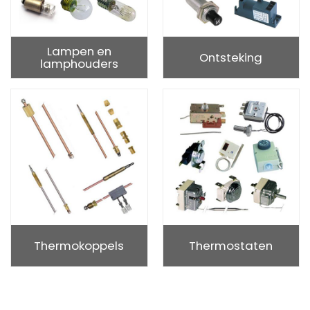
Lampen en
Ontsteking
lamphouders
Thermokoppels
Thermostaten