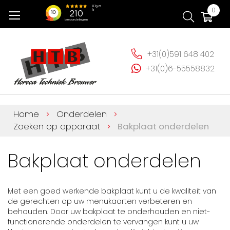
Ga
Wi
0
naar
de
inhoud
+31(0)591 648 402
+31(0)6-55558832
Home
Onderdelen
Zoeken op apparaat
Bakplaat onderdelen
Bakplaat onderdelen
Met een goed werkende bakplaat kunt u de kwaliteit van
de gerechten op uw menukaarten verbeteren en
behouden. Door uw bakplaat te onderhouden en niet-
functionerende onderdelen te vervangen kunt u uw