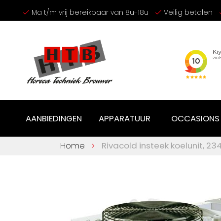
Ga
Ma t/m vrij bereikbaar van 8u-18u
Veilig betalen
naar
de
inhoud
AANBIEDINGEN
APPARATUUR
OCCASIONS
Home
Rivacold insteek koelunit, 23
Ga
naar
het
einde
van