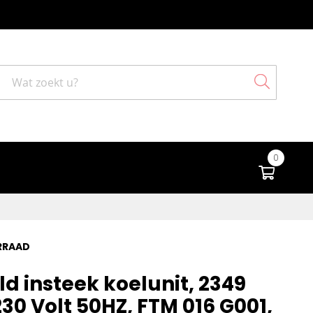
Search
0
Winke
RRAAD
ld insteek koelunit, 2349
230 Volt 50HZ, FTM 016 G001,