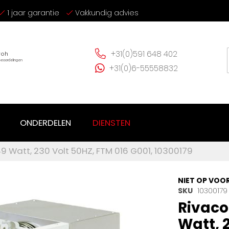
1 jaar garantie
Vakkundig advies
+31(0)591 648 402
+31(0)6-55558832
ONDERDELEN
DIENSTEN
49 Watt, 230 Volt 50HZ, FTM 016 G001, 10300179
NIET OP VOO
SKU
10300179
Rivaco
Watt, 