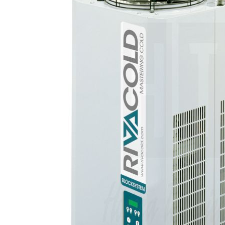
de
afbeeldingen-
gallerij