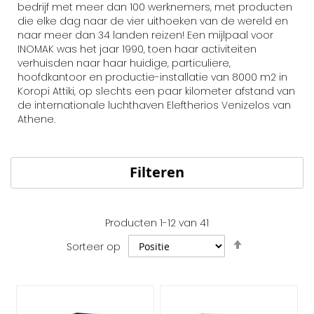
bedrijf met meer dan 100 werknemers, met producten
die elke dag naar de vier uithoeken van de wereld en
naar meer dan 34 landen reizen! Een mijlpaal voor
INOMAK was het jaar 1990, toen haar activiteiten
verhuisden naar haar huidige, particuliere,
hoofdkantoor en productie-installatie van 8000 m2 in
Koropi Attiki, op slechts een paar kilometer afstand van
de internationale luchthaven Eleftherios Venizelos van
Athene.
Filteren
Producten
1
-
12
van
41
Van
Sorteer op
hoog
naar
laag
sorteren