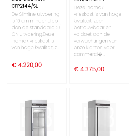
CFP2144/SL
Deze Inomak
De Slimline uitvoering
vrieskast is van hoge
is 10 cm minder diep
kwaliteit, zeer
dan de standaard 2/1
betrouwbaar en
GN uitvoering.Deze
voldoet aan de
Inomak vrieskast is
verwachtingen van
van hoge kwaliteit, z ...
onze klanten voor
commerci� ...
€ 4.220,00
€ 4.375,00