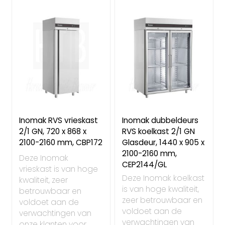
Inomak RVS vrieskast
Inomak dubbeldeurs
2/1 GN, 720 x 868 x
RVS koelkast 2/1 GN
2100-2160 mm, CBP172
Glasdeur, 1440 x 905 x
2100-2160 mm,
Deze Inomak
CEP2144/GL
vrieskast is van hoge
Deze Inomak koelkast
kwaliteit, zeer
is van hoge kwaliteit,
betrouwbaar en
zeer betrouwbaar en
voldoet aan de
voldoet aan de
verwachtingen van
verwachtingen van
onze klanten voor