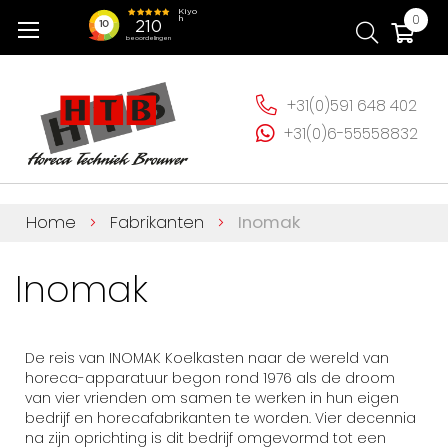
Ga
Wi
0
naar
de
inhoud
+31(0)591 648 402
+31(0)6-55558832
Home
Fabrikanten
Inomak
Inomak
De reis van INOMAK Koelkasten naar de wereld van
horeca-apparatuur begon rond 1976 als de droom
van vier vrienden om samen te werken in hun eigen
bedrijf en horecafabrikanten te worden. Vier decennia
na zijn oprichting is dit bedrijf omgevormd tot een