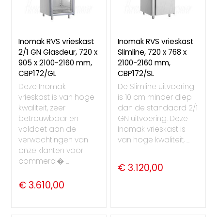
Inomak RVS vrieskast
Inomak RVS vrieskast
2/1 GN Glasdeur, 720 x
Slimline, 720 x 768 x
905 x 2100-2160 mm,
2100-2160 mm,
CBP172/GL
CBP172/SL
Deze Inomak
De Slimline uitvoering
vrieskast is van hoge
is 10 cm minder diep
kwaliteit, zeer
dan de standaard 2/1
betrouwbaar en
GN uitvoering. Deze
voldoet aan de
Inomak vrieskast is
verwachtingen van
van hoge kwaliteit, ...
onze klanten voor
commerci� ...
€ 3.120,00
€ 3.610,00