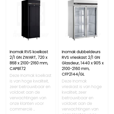
Inomak RVS koelkast
Inomak dubbeldeurs
2/1 GN ZWART, 720 x
RVS vrieskast 2/1 GN
868 x 2100-2160 mm,
Glasdeur, 1440 x 905 x
CAPB172
2100-2160 mm,
CFP2144/GL
Deze Inomak koelkast
is van hoge kwaliteit,
Deze Inomak
zeer betrouwbaar en
vrieskast is van hoge
voldoet aan de
kwaliteit, zeer
verwachtingen van
betrouwbaar en
onze klanten voor
voldoet aan de
commercië ...
verwachtingen van