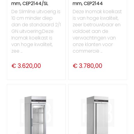
mm, CEP2144/SL
mm, CEP2144
De Slimline uitvoerig is
Deze Inomak koelkast
10 cm minder diep
is van hoge kwaliteit,
dan de standaard 2/1
zeer betrouwbaar en
GN uitvoering.Deze
voldoet aan de
Inomak koelkast is
verwachtingen van
van hoge kwaliteit,
onze klanten voor
zee ...
commercië ...
€ 3.620,00
€ 3.780,00