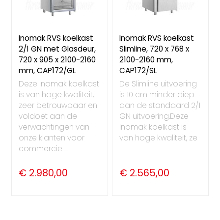
Inomak RVS koelkast
Inomak RVS koelkast
2/1 GN met Glasdeur,
Slimline, 720 x 768 x
720 x 905 x 2100-2160
2100-2160 mm,
mm, CAP172/GL
CAP172/SL
Deze Inomak koelkast
De Slimline uitvoering
is van hoge kwaliteit,
is 10 cm minder diep
zeer betrouwbaar en
dan de standaard 2/1
voldoet aan de
GN uitvoering.Deze
verwachtingen van
Inomak koelkast is
onze klanten voor
van hoge kwaliteit, ze
commercië ...
...
€ 2.980,00
€ 2.565,00