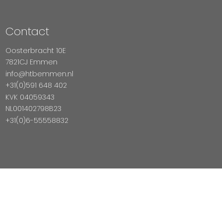
Contact
Oosterbracht 10E
7821CJ Emmen
info@htbemmen.nl
+31(0)591 648 402
KVK 04059343
NL001402798B23
+31(0)6-55558832
Betaal Veilig Met
Copyright © 2026 HTB Emmen
Magento Webshop door InDiv Solutions B.V.