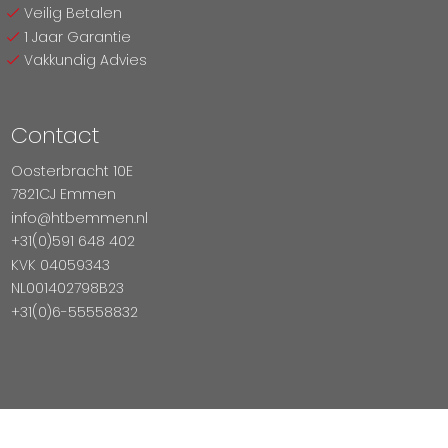
Veilig Betalen
1 Jaar Garantie
Vakkundig Advies
Contact
Oosterbracht 10E
7821CJ Emmen
info@htbemmen.nl
+31(0)591 648 402
KVK 04059343
NL001402798B23
+31(0)6-55558832
Betaal Veilig Met