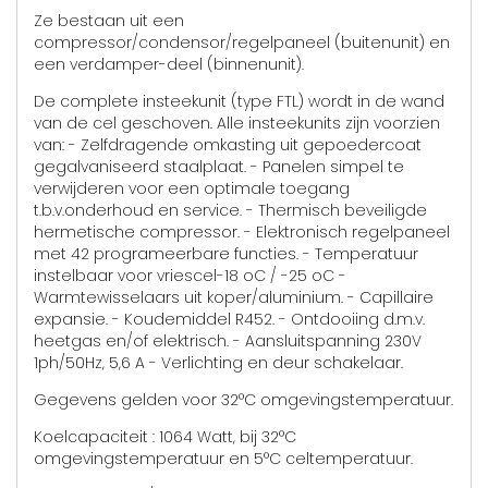
Ze bestaan uit een
compressor/condensor/regelpaneel (buitenunit) en
een verdamper-deel (binnenunit).
De complete insteekunit (type FTL) wordt in de wand
van de cel geschoven. Alle insteekunits zijn voorzien
van: - Zelfdragende omkasting uit gepoedercoat
gegalvaniseerd staalplaat. - Panelen simpel te
verwijderen voor een optimale toegang
t.b.v.onderhoud en service. - Thermisch beveiligde
hermetische compressor. - Elektronisch regelpaneel
met 42 programeerbare functies. - Temperatuur
instelbaar voor vriescel-18 oC / -25 oC -
Warmtewisselaars uit koper/aluminium. - Capillaire
expansie. - Koudemiddel R452. - Ontdooiing d.m.v.
heetgas en/of elektrisch. - Aansluitspanning 230V
1ph/50Hz, 5,6 A - Verlichting en deur schakelaar.
Gegevens gelden voor 32°C omgevingstemperatuur.
Koelcapaciteit : 1064 Watt, bij 32°C
omgevingstemperatuur en 5°C celtemperatuur.