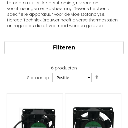
temperatuur, druk, doorstroming, niveau- en
vochtmetingen en -beheersing. Tevens hebben zij
specifieke apparatuur voor de vloeistofanalyse.
Horeca Techniek Brouwer heeft diverse thermostaten
en regelaars die uit voorraad worden geleverd.
Filteren
6
producten
Van
Sorteer op
hoog
naar
laag
sorteren