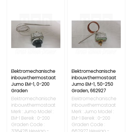
Elektromechanische
Elektromechanische
inbouwthermostaat
inbouwthermostaat
Jumo EM-1, 0-200
Jumo EM-1, 50-250
Graden
Graden, 662927
Elektromechanische
Elektromechanische
inbouwthermostaat
inbouwthermostaat
Merk : Jumo Model :
Merk : Jumo Model :
EM-1 Bereik : 0-200
EM-1 Bereik : 0-200
Graden Code :
Graden Code :
336428 Hewigo -
662927 Hewigo -