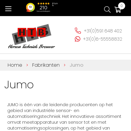
Ga
Wi
0
naar
de
inhoud
+31(0)591 648 402
+31(0)6-55558832
Home
Fabrikanten
Jumo
Jumo
JUMO is één van de leidende producenten op het
gebied van industriële sensor- en
automatiseringstechniek. Het innovatieve assortiment
omvat meetapparatuur van sensor tot en met
automatiseringsoplossingen, op het gebied van