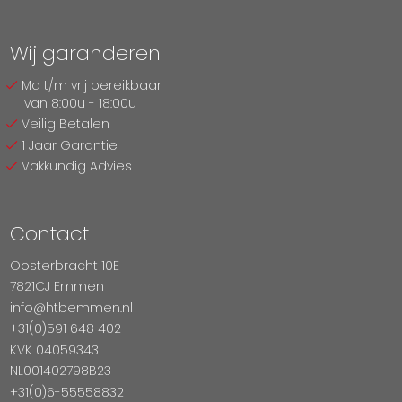
Wij garanderen
Ma t/m vrij bereikbaar
van 8:00u - 18:00u
Veilig Betalen
1 Jaar Garantie
Vakkundig Advies
Contact
Oosterbracht 10E
7821CJ Emmen
info@htbemmen.nl
+31(0)591 648 402
KVK 04059343
NL001402798B23
+31(0)6-55558832