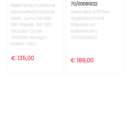
70/00091932
Elektromechanische
inbouwthermostaat
Gebruikte DTR0N4
Merk : Jumo Model :
regelautomaat
EM-1 Bereik : 50-300
friteuses en
Graden Code :
bakwanden.
396086 Hewigo -
70/00091932
Hakto - Flor ...
€ 135,00
€ 189,00