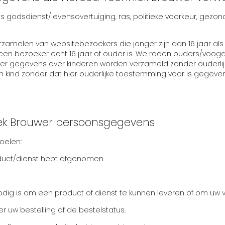
godsdienst/levensovertuiging, ras, politieke voorkeur, gezon
rzamelen van websitebezoekers die jonger zijn dan 16 jaar a
een bezoeker echt 16 jaar of ouder is. We raden ouders/voogd
t er gegevens over kinderen worden verzameld zonder ouderlij
ind zonder dat hier ouderlijke toestemming voor is gegeven
iek Brouwer persoonsgegevens
oelen:
duct/dienst hebt afgenomen.
dig is om een product of dienst te kunnen leveren of om uw
r uw bestelling of de bestelstatus.