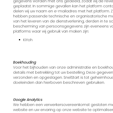
gegevens worden met ons gedeeld, zodat wij de revi
geplaatst. In sommige gevallen kan het platform conta
delen wij uw naam en e-mailadres met het platform. Zi
hebben passende technische en organisatorische ma
van het leveren van de dienstverlening, derden in t
bescherming van persoonsgegevens zijn eveneens van
platforms waar wij gebruik van maken zijn:
KiYoh
Boekhouding
Voor het bijhouden van onze administratie en boekho
details met betrekking tot uw bestelling. Deze gege
verzonden en opgeslagen. SnelStart is tot geheimhoud
doeleinden dan hierboven beschreven gebruiken.
Google Analytics
We hebben een verwerkersovereenkomst gesloten met
website en uw ervaring op onze website te optimaliser