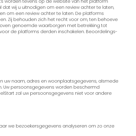
s worden tevens op de website van het platform
dat wij u uitnodigen om een review achter te laten,
en om een review achter te laten. De platforms
 Zij behouden zich het recht voor om, ten behoeve
ierboven genoemde waarborgen met betrekking tot
oor de platforms derden inschakelen. Beoordelings-
delen uw naam, adres en woonplaatsgegevens, alsmede
turen. Uw persoonsgegevens worden beschermd
nelStart zal uw persoonsgegevens niet voor andere
 waar we bezoekersgegevens analyseren om zo onze