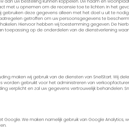
ew aan uw bestelling kunnen koppelen. Uw naam en woonplaat
ct met u opnemen om de recensie toe te lichten. In het geval 
j gebruiken deze gegevens alleen met het doel u uit te nodig
atregelen getroffen om uw persoonsgegevens te beschermen.
e schakelen. Hiervoor hebben wij toestemming gegeven. De h
 toepassing op de onderdelen van de dienstverlening waarv
uding maken wij gebruik van de diensten van SnelStart. Wij 
vens worden gebruikt voor het administreren van verkoopfac
ing verplicht en zal uw gegevens vertrouwelijk behandelen. S
 Google. We maken namelijk gebruik van Google Analytics,
en.