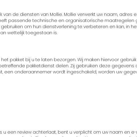
ik van de diensten van Mollie. Mollie verwerkt uw naam, ad
e heeft passende technische en organisatorische maatrege
 gebruiken om hun dienstverlening te verbeteren en kan, in h
n wettelijk toegestaan is.
m het pakket bij u te laten bezorgen. Wij maken hiervoor gebrui
reffende pakketdienst delen. Zij gebruiken deze gegevens a
nst, een onderaannemer wordt ingeschakeld, worden uw gegeve
Als u een review achterlaat, bent u verplicht om uw naam en 