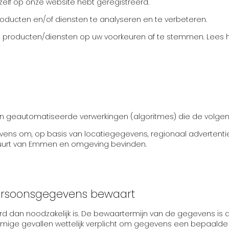
lf op onze website hebt geregistreerd.
oducten en/of diensten te analyseren en te verbeteren.
producten/diensten op uw voorkeuren af te stemmen. Lees 
an geautomatiseerde verwerkingen (algoritmes) die de volge
s om, op basis van locatiegegevens, regionaal advertenties
buurt van Emmen en omgeving bevinden.
ersoonsgegevens bewaart
an noodzakelijk is. De bewaartermijn van de gegevens is d
ige gevallen wettelijk verplicht om gegevens een bepaalde t