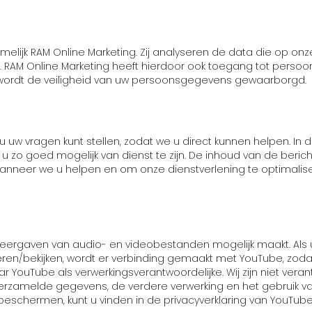
melijk RAM Online Marketing. Zij analyseren de data die op 
. RAM Online Marketing heeft hierdoor ook toegang tot pers
 wordt de veiligheid van uw persoonsgegevens gewaarborgd.
uw vragen kunt stellen, zodat we u direct kunnen helpen. In
u zo goed mogelijk van dienst te zijn. De inhoud van de beric
wanneer we u helpen en om onze dienstverlening te optimali
weergaven van audio- en videobestanden mogelijk maakt. Al
eren/bekijken, wordt er verbinding gemaakt met YouTube, zod
 YouTube als verwerkingsverantwoordelijke. Wij zijn niet vera
verzamelde gegevens, de verdere verwerking en het gebruik 
schermen, kunt u vinden in de privacyverklaring van YouTube 