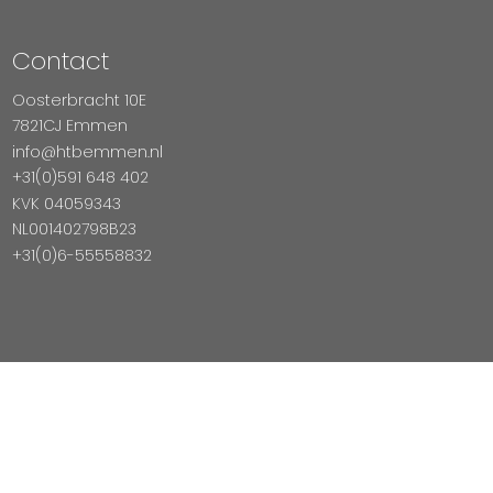
Contact
Oosterbracht 10E
7821CJ Emmen
info@htbemmen.nl
+31(0)591 648 402
KVK 04059343
NL001402798B23
+31(0)6-55558832
Betaal Veilig Met
Copyright © 2026 HTB Emmen
Magento Webshop door InDiv Solutions B.V.