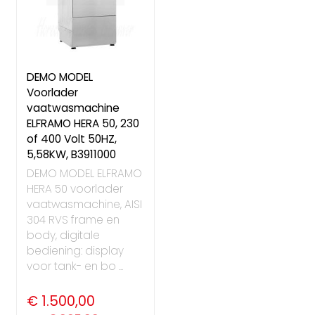
DEMO MODEL
Voorlader
vaatwasmachine
ELFRAMO HERA 50, 230
of 400 Volt 50HZ,
5,58KW, B3911000
DEMO MODEL ELFRAMO
HERA 50 voorlader
vaatwasmachine, AISI
304 RVS frame en
body, digitale
bediening: display
voor tank- en bo ...
€ 1.500,00