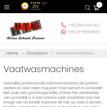
Ga
Wi
0
naar
de
inhoud
+31(0)591 648 402
+31(0)6-55558832
Home
Occasions
Vaatwasmachines
Vaatwasmachines
Gebruikte professionele vaatwasmachines die perfect
werken en zeer zeker nog jaren mee kunnen in uw bedrijf !
Net zoals een goed kopje koffie of thee het visitekaartje
van uw bedrijf is, is een schone vaat essentieel voor het
imago van uw bedrijf. Wanneer dit niet op orde is, komen
klanten veel minder snel terug en bestaat er een grote