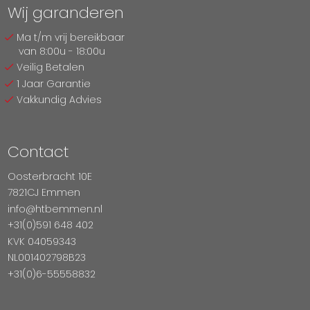
Wij garanderen
Ma t/m vrij bereikbaar
van 8:00u - 18:00u
Veilig Betalen
1 Jaar Garantie
Vakkundig Advies
Contact
Oosterbracht 10E
7821CJ Emmen
info@htbemmen.nl
+31(0)591 648 402
KVK 04059343
NL001402798B23
+31(0)6-55558832