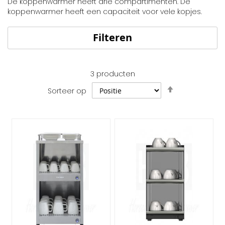
De koppenwarmer heeft drie compartimenten. De
koppenwarmer heeft een capaciteit voor vele kopjes.
Filteren
3
producten
Van
Sorteer op
hoog
naar
laag
sorteren