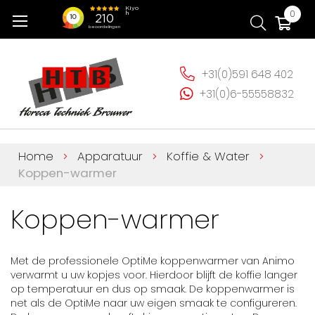
Ga
Wi
0
naar
de
inhoud
+31(0)591 648 402
+31(0)6-55558832
Home
Apparatuur
Koffie & Water
Koppen-warmer
Koppen-warmer
Met de professionele OptiMe koppenwarmer van Animo
verwarmt u uw kopjes voor. Hierdoor blijft de koffie langer
op temperatuur en dus op smaak. De koppenwarmer is
net als de OptiMe naar uw eigen smaak te configureren.