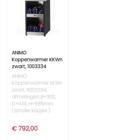
ANIMO
Koppenwarmer KKWn
zwart, 1003334
ANIMO
Koppenwarmer KKWn
zwart, 9003334,
afmetingen B=300,
D=430, H=585mm
(zonder kopjes )
€ 792,00