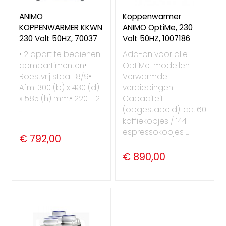
ANIMO
Koppenwarmer
KOPPENWARMER KKWN
ANIMO OptiMe, 230
230 Volt 50HZ, 70037
Volt 50HZ, 1007186
• 2 apart te bedienen
Add-on voor alle
compartimenten•
OptiMe-modellen
Roestvrij staal 18/9•
Verwarmde
Afm. 300 (b) x 430 (d)
verdiepingen
x 585 (h) mm.• 220 - 2
Capaciteit
...
(opgestapeld): ca. 60
koffiekopjes / 144
espressokopjes ...
€ 792,00
€ 890,00