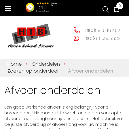
Ga
Wi
0
naar
de
inhoud
+31(0)591 648 402
+31(0)6-55558832
Home
Onderdelen
Zoeken op onderdeel
Afvoer onderdelen
Afvoer onderdelen
Een goed werkende afvoer is erg belangrijk voor elk
horecabedrijf. Niemand zit te wachten op een verstopte
afvoer of een slangbreuk tijdens de spits ! Het gebruik van
de juiste afvoerplug of afvoerslang voor uw machine is