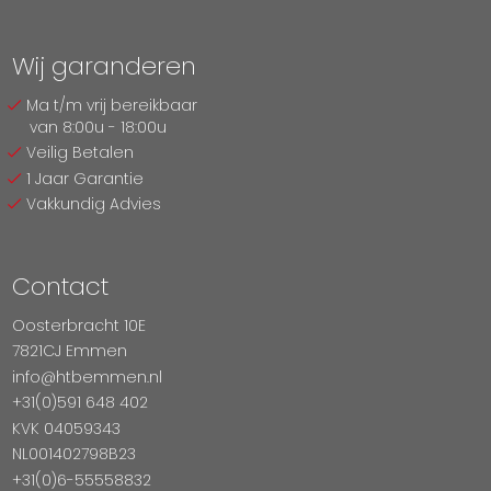
Wij garanderen
Ma t/m vrij bereikbaar
van 8:00u - 18:00u
Veilig Betalen
1 Jaar Garantie
Vakkundig Advies
Contact
Oosterbracht 10E
7821CJ Emmen
info@htbemmen.nl
+31(0)591 648 402
KVK 04059343
NL001402798B23
+31(0)6-55558832