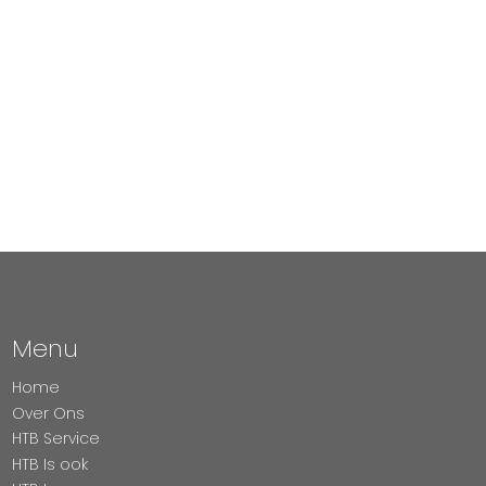
Menu
Home
Over Ons
HTB Service
HTB Is ook