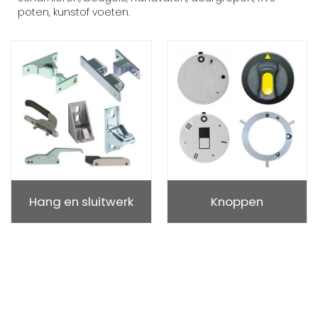
poten, kunstof voeten.
Hang en sluitwerk
Knoppen