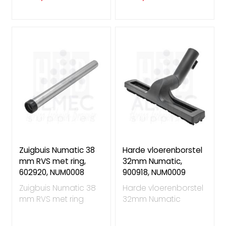
Zuigbuis Numatic 38
Harde vloerenborstel
mm RVS met ring,
32mm Numatic,
602920, NUM0008
900918, NUM0009
Zuigbuis Numatic 38
Harde vloerenborstel
mm RVS met ring
32mm Numatic