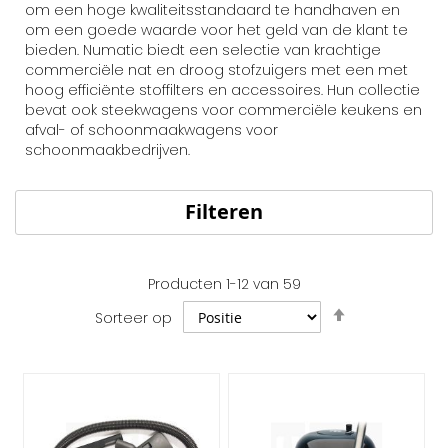
om een hoge kwaliteitsstandaard te handhaven en
om een goede waarde voor het geld van de klant te
bieden. Numatic biedt een selectie van krachtige
commerciële nat en droog stofzuigers met een met
hoog efficiënte stoffilters en accessoires. Hun collectie
bevat ook steekwagens voor commerciële keukens en
afval- of schoonmaakwagens voor
schoonmaakbedrijven.
Filteren
Producten
1
-
12
van
59
Van
Sorteer op
hoog
naar
laag
sorteren