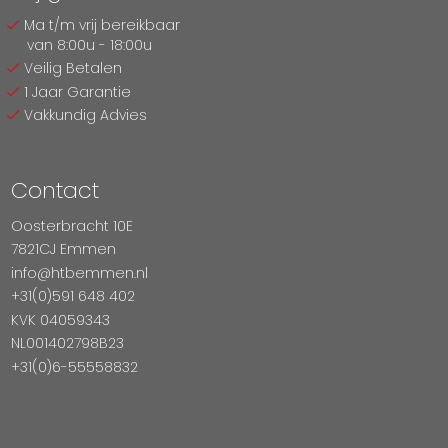
Ma t/m vrij bereikbaar
van 8:00u - 18:00u
Veilig Betalen
1 Jaar Garantie
Vakkundig Advies
Contact
Oosterbracht 10E
7821CJ Emmen
info@htbemmen.nl
+31(0)591 648 402
KVK 04059343
NL001402798B23
+31(0)6-55558832