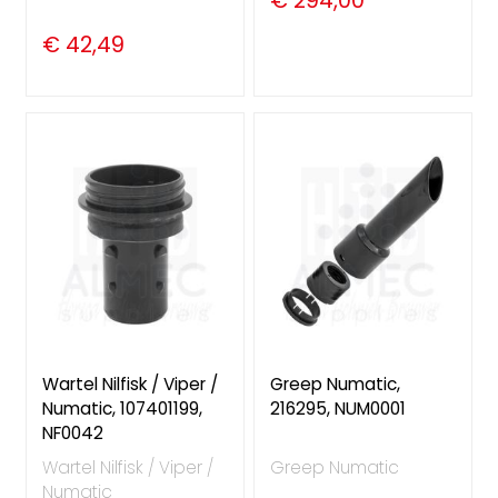
€ 42,49
Wartel Nilfisk / Viper /
Greep Numatic,
Numatic, 107401199,
216295, NUM0001
NF0042
Wartel Nilfisk / Viper /
Greep Numatic
Numatic