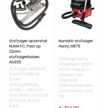
Stofzuiger opzetstuk
Numatic stofzuiger
NUMATIC, Past op
Henry, M975
32mm
stofzuigerbuizen,
Stofzuiger Henry,
AG935
Afmetingen: 31,5(h) x
Stofzuiger opzetstuk
34(b) x 34,5(d)cm,
NUMATIC, Past op
Inhoud: 6 Liter,
32mm
Zuigkracht:
stofzuigerbuizen,
2300mm/H2O, Met
AG935, 1 x 280 mm
oprolsysteem voor
vloerwisser voor tapijt
het ...
en harde vloeren
(verb ...
€ 294,00