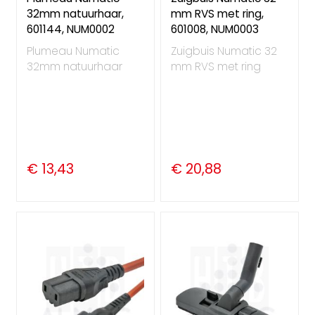
32mm natuurhaar,
mm RVS met ring,
601144, NUM0002
601008, NUM0003
Plumeau Numatic
Zuigbuis Numatic 32
32mm natuurhaar
mm RVS met ring
€ 13,43
€ 20,88