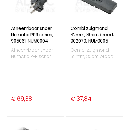
Afneembaar snoer
Combi zuigmond
Numatic PPR series,
32mm, 30cm breed,
905061, NUM0004
902070, NUM0005
Afneembaar snoer
Combi zuigmond
Numatic PPR series
32mm, 30cm breed
€ 69,38
€ 37,84