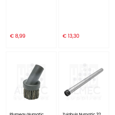
€ 8,99
€ 13,30
Plumeau Numatic
Zuigbuis Numatic 32