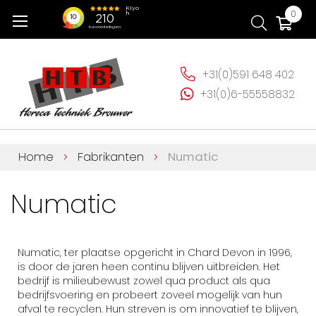
Ga
Wi
0
naar
de
inhoud
+31(0)591 648 402
+31(0)6-55558832
Home
Fabrikanten
Numatic
Numatic
Numatic, ter plaatse opgericht in Chard Devon in 1996,
is door de jaren heen continu blijven uitbreiden. Het
bedrijf is milieubewust zowel qua product als qua
bedrijfsvoering en probeert zoveel mogelijk van hun
afval te recyclen. Hun streven is om innovatief te blijven,