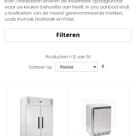
koel-/vrieskasten leveren de essentiële opslagfunctie
waar uw keuken behoefte aan heeft. In ons aanbod vindt
u koelkasten van de meest gerenommeerde merken,
zoals Inomak, Hoshizaki en Polar.
Filteren
Producten
1
-
12
van
51
Van
Sorteer op
hoog
naar
laag
sorteren