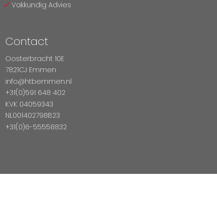
Vakkundig Advies
Contact
Oosterbracht 10E
7821CJ Emmen
info@htbemmen.nl
+31(0)591 648 402
KVK 04059343
NL001402798B23
+31(0)6-55558832
Betaal Veilig Met