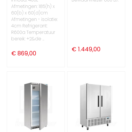
Afmetingen: 185(h) x
60(b) x 60(d)cm
Afmetingen - isolatie:
4cm Refrigerant:
R600a Temperatuur
bereik: +2&de ...
€ 1.449,00
€ 869,00