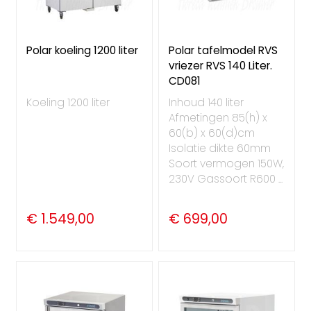
Polar koeling 1200 liter
Polar tafelmodel RVS
vriezer RVS 140 Liter.
CD081
Koeling 1200 liter
Inhoud 140 liter
Afmetingen 85(h) x
60(b) x 60(d)cm
Isolatie dikte 60mm
Soort vermogen 150W,
230V Gassoort R600 ...
€ 1.549,00
€ 699,00