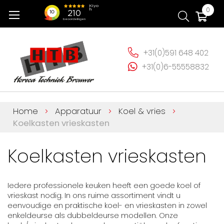
Ga
Wi
0
naar
de
inhoud
+31(0)591 648 402
+31(0)6-55558832
Home
Apparatuur
Koel & vries
Koelkasten vrieskasten
Koelkasten vrieskasten
Iedere professionele keuken heeft een goede koel of
vrieskast nodig. In ons ruime assortiment vindt u
eenvoudige en praktische koel- en vrieskasten in zowel
enkeldeurse als dubbeldeurse modellen. Onze