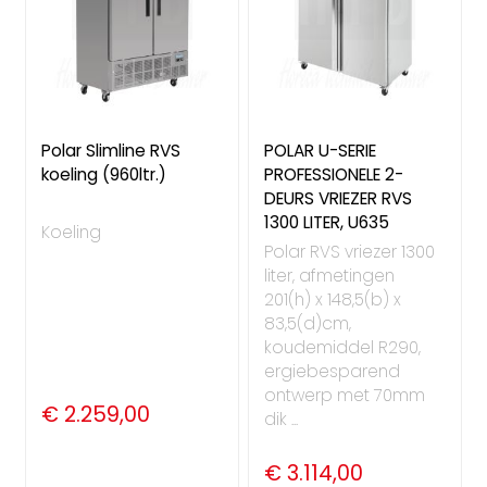
Polar Slimline RVS
POLAR U-SERIE
koeling (960ltr.)
PROFESSIONELE 2-
DEURS VRIEZER RVS
1300 LITER, U635
Koeling
Polar RVS vriezer 1300
liter, afmetingen
201(h) x 148,5(b) x
83,5(d)cm,
koudemiddel R290,
ergiebesparend
ontwerp met 70mm
€ 2.259,00
dik ...
€ 3.114,00