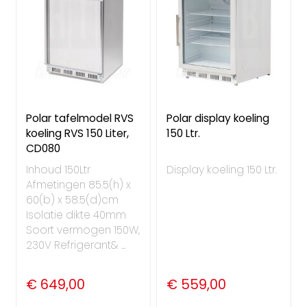
Polar tafelmodel RVS
Polar display koeling
koeling RVS 150 Liter,
150 Ltr.
CD080
Inhoud 150Ltr
Display koeling 150 Ltr.
Afmetingen 85.5(h) x
60(b) x 58.5(d)cm
Isolatie dikte 40mm
Soort vermogen 150W,
230V Refrigerant& ...
€ 649,00
€ 559,00