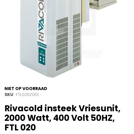
gallerij
Ga
NIET OP VOORRAAD
naar
SKU
FTL020Z001
het
Rivacold insteek Vriesunit,
begin
van
2000 Watt, 400 Volt 50HZ,
de
afbeeldingen-
FTL 020
gallerij