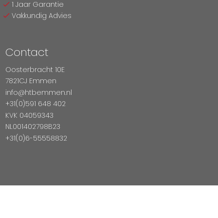
1 Jaar Garantie
Vakkundig Advies
Contact
Oosterbracht 10E
7821CJ Emmen
info@htbemmen.nl
+31(0)591 648 402
KVK 04059343
NL001402798B23
+31(0)6-55558832
Betaal Veilig Met