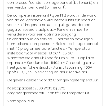
compressor/condensor/regelpaneel (buitenunit) en
een verdamper-deel (binnenunit).
De complete insteekunit (type FTL) wordt in de wand
van de cel geschoven. Alle insteekunits zijn voorzien
van: - Zelfdragende omkasting uit gepoedercoat
gegalvaniseerd staalplaat. - Panelen simpel te
verwijderen voor een optimale toegang
t.b.v.onderhoud en service. - Thermisch beveiligde
hermetische compressor. - Elektronisch regelpaneel
met 42 programeerbare functies. - Temperatuur
instelbaar voor vriescel-18 oC / -25 oC -
Warmtewisselaars uit koper/aluminium. - Capillaire
expansie. - Koudemiddel R404a. - Ontdooiing d.m.v.
heetgas en/of elektrisch. - Aansluitspanning 400V
3ph/50Hz, 3,7 A - Verlichting en deur schakelaar.
Gegevens gelden voor 32°C omgevingstemperatuur.
Koelcapaciteit : 2000 Watt, bij 32°C
omgevingstemperatuur en 5°C celtemperatuur.
Vermogen : 2 PK