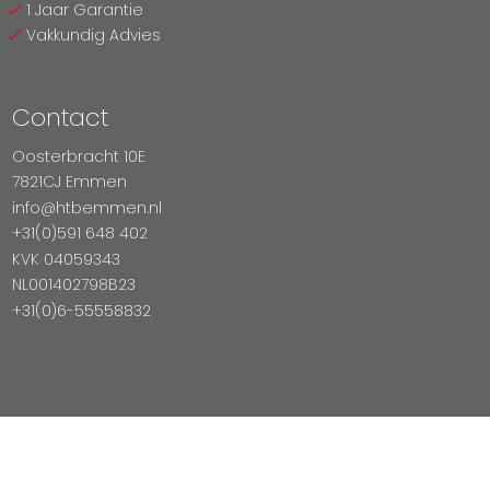
1 Jaar Garantie
Vakkundig Advies
Contact
Oosterbracht 10E
7821CJ Emmen
info@htbemmen.nl
+31(0)591 648 402
KVK 04059343
NL001402798B23
+31(0)6-55558832
Betaal Veilig Met