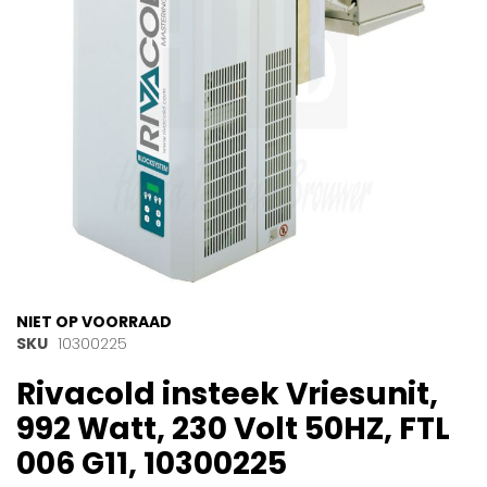
gallerij
Ga
NIET OP VOORRAAD
naar
SKU
10300225
het
Rivacold insteek Vriesunit,
begin
van
992 Watt, 230 Volt 50HZ, FTL
de
afbeeldingen-
006 G11, 10300225
gallerij