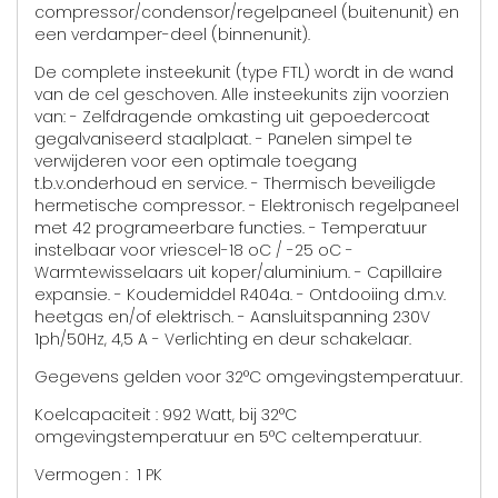
compressor/condensor/regelpaneel (buitenunit) en
een verdamper-deel (binnenunit).
De complete insteekunit (type FTL) wordt in de wand
van de cel geschoven. Alle insteekunits zijn voorzien
van: - Zelfdragende omkasting uit gepoedercoat
gegalvaniseerd staalplaat. - Panelen simpel te
verwijderen voor een optimale toegang
t.b.v.onderhoud en service. - Thermisch beveiligde
hermetische compressor. - Elektronisch regelpaneel
met 42 programeerbare functies. - Temperatuur
instelbaar voor vriescel-18 oC / -25 oC -
Warmtewisselaars uit koper/aluminium. - Capillaire
expansie. - Koudemiddel R404a. - Ontdooiing d.m.v.
heetgas en/of elektrisch. - Aansluitspanning 230V
1ph/50Hz, 4,5 A - Verlichting en deur schakelaar.
Gegevens gelden voor 32°C omgevingstemperatuur.
Koelcapaciteit : 992 Watt, bij 32°C
omgevingstemperatuur en 5°C celtemperatuur.
Vermogen : 1 PK