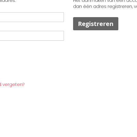
ladres.
Het aanmaken van een accoun
dan één adres registreren, 
Registreren
 vergeten?