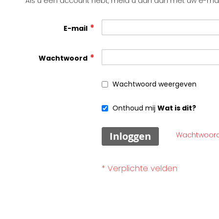
Als u een account hebt, meld u dan aan met uw e-mai
E-mail
Wachtwoord
Wachtwoord weergeven
Onthoud mij
Wat is dit?
Inloggen
Wachtwoord