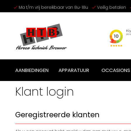
Ga
Ma t/m vrij bereikbaar van 8u-18u
Veilig betalen
naar
de
inhoud
AANBIEDINGEN
APPARATUUR
OCCASIONS
Klant login
Geregistreerde klanten