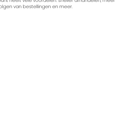
t heeft vele voordelen: sneller afhandelen, meer
volgen van bestellingen en meer.