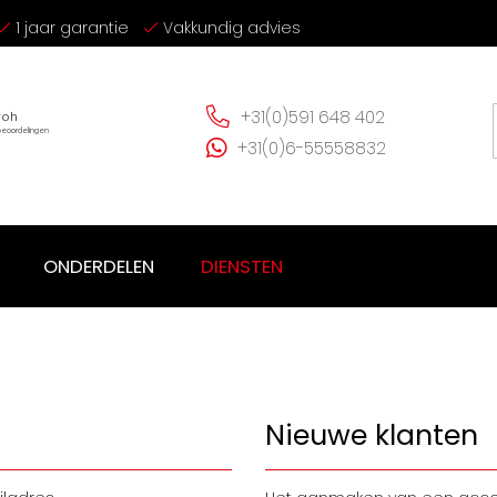
1 jaar garantie
Vakkundig advies
+31(0)591 648 402
+31(0)6-55558832
ONDERDELEN
DIENSTEN
Nieuwe klanten