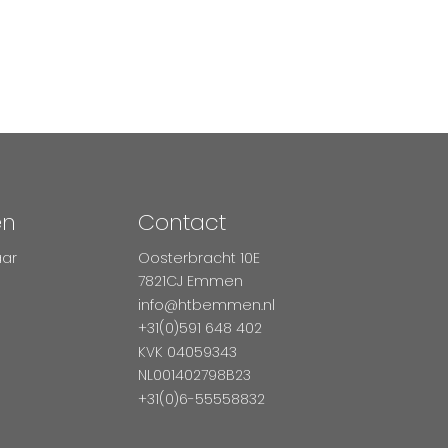
en
Contact
aar
Oosterbracht 10E
7821CJ Emmen
info@htbemmen.nl
+31(0)591 648 402
KVK 04059343
NL001402798B23
+31(0)6-55558832