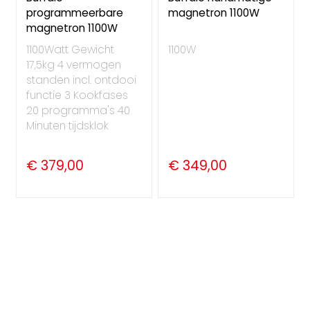
programmeerbare
magnetron 1100W
magnetron 1100W
1100Watt Gewicht
1100W
17,5kg 4 vermogen
standen incl. ontdooi
functie 3 Kookfases
20 programma's 40
Minuten tijdsklok
€ 379,00
€ 349,00