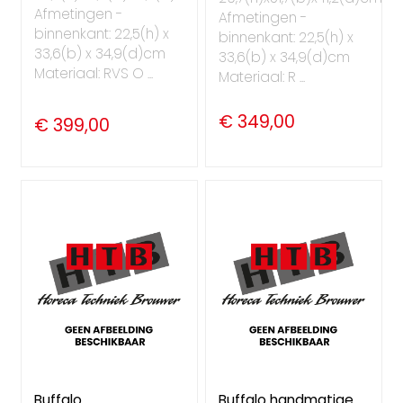
Afmetingen -
Afmetingen -
binnenkant: 22,5(h) x
binnenkant: 22,5(h) x
33,6(b) x 34,9(d)cm
33,6(b) x 34,9(d)cm
Materiaal: RVS O ...
Materiaal: R ...
€ 349,00
€ 399,00
Buffalo
Buffalo handmatige