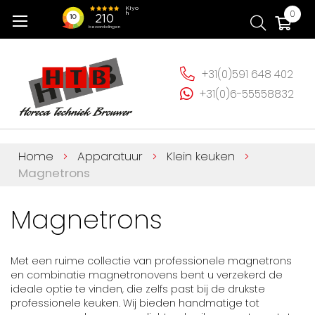
Ga
Wi
0
naar
de
inhoud
+31(0)591 648 402
+31(0)6-55558832
Home
Apparatuur
Klein keuken
Magnetrons
Magnetrons
Met een ruime collectie van professionele magnetrons
en combinatie magnetronovens bent u verzekerd de
ideale optie te vinden, die zelfs past bij de drukste
professionele keuken. Wij bieden handmatige tot