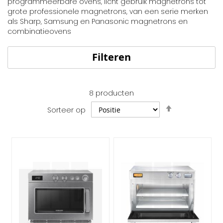
programmeerbare ovens, licht gebruik magnetrons tot
grote professionele magnetrons, van een serie merken
als Sharp, Samsung en Panasonic magnetrons en
combinatieovens
Filteren
8
producten
Van
Sorteer op
hoog
naar
laag
sorteren