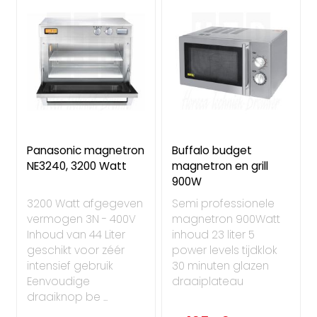
Panasonic magnetron
Buffalo budget
NE3240, 3200 Watt
magnetron en grill
900W
3200 Watt afgegeven
Semi professionele
vermogen 3N - 400V
magnetron 900Watt
Inhoud van 44 Liter
inhoud 23 liter 5
geschikt voor zéér
power levels tijdklok
intensief gebruik
30 minuten glazen
Eenvoudige
draaiplateau
draaiknop be ...