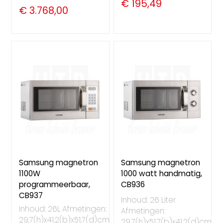
€ 195,49
€ 3.768,00
Samsung magnetron
Samsung magnetron
1100W
1000 watt handmatig,
programmeerbaar,
CB936
CB937
Inhoud: 26 Liter
Inhoud: 26L Afmetingen:
Afmetingen:
29,7(h)x41,2(b)x51,7(d)cm
29,7(h)x51,7(b)x41,2(d)cm