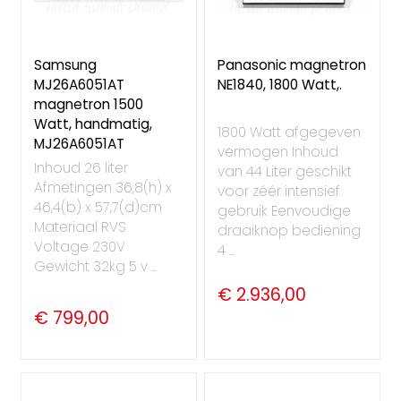
Samsung
Panasonic magnetron
MJ26A6051AT
NE1840, 1800 Watt,.
magnetron 1500
Watt, handmatig,
1800 Watt afgegeven
MJ26A6051AT
vermogen Inhoud
Inhoud 26 liter
van 44 Liter geschikt
Afmetingen 36,8(h) x
voor zéér intensief
46,4(b) x 57,7(d)cm
gebruik Eenvoudige
Materiaal RVS
draaiknop bediening
Voltage 230V
4 ...
Gewicht 32kg 5 v ...
€ 2.936,00
€ 799,00