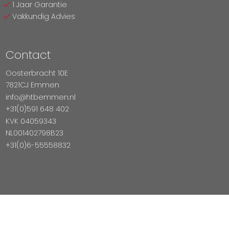
1 Jaar Garantie
Vakkundig Advies
Contact
Oosterbracht 10E
7821CJ Emmen
info@htbemmen.nl
+31(0)591 648 402
KVK 04059343
NL001402798B23
+31(0)6-55558832
Betaal Veilig Met