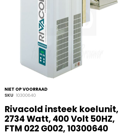
gallerij
Ga
NIET OP VOORRAAD
naar
SKU
10300640
het
Rivacold insteek koelunit,
begin
van
2734 Watt, 400 Volt 50HZ,
de
afbeeldingen-
FTM 022 G002, 10300640
gallerij