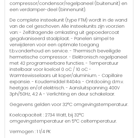
compressor/condensor/regelpaneel (buitenunit) en
een verdamper-deel (binnenunit).
De complete insteekunit (type FTM) wordt in de wand
van de cel geschoven. Alle insteekunits zijn voorzien
van: - Zelfdragende omkasting uit gepoedercoat
gegalvaniseerd staalplaat. - Panelen simpel te
verwijderen voor een optimale toegang
t.b.v.onderhoud en service. - Thermisch beveiligde
hermetische compressor. - Elektronisch regelpaneel
met 42 programeerbare functies. - Temperatuur
instelbaar voor koelcel 0 oC / 10 oC -
Warmtewisselaars uit koper/aluminium. - Capillaire
expansie. - Koudemiddel R404a. - Ontdooiing d.m.v.
heetgas en/of elektrisch. - Aansluitspanning 400V
3ph/50Hz, 4.2 A - Verlichting en deur schakelaar.
Gegevens gelden voor 32°C omgevingstemperatuur.
Koelcapaciteit : 2734 Watt, bij 32°C
omgevingstemperatuur en 5°C celtemperatuur.
Vermogen : 1 1/4 PK