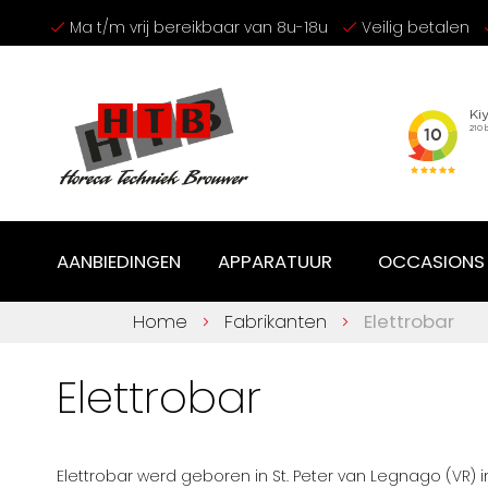
Ga
Ma t/m vrij bereikbaar van 8u-18u
Veilig betalen
naar
de
inhoud
AANBIEDINGEN
APPARATUUR
OCCASIONS
Home
Fabrikanten
Elettrobar
Elettrobar
Elettrobar werd geboren in St. Peter van Legnago (VR) 