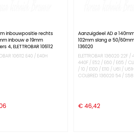
m inbouwpositie rechts
Aanzuigdeel AD ø 140mm
mm inbouw ø 19mm
102mm slang ø 50/60mm
ers 4, ELETTROBAR 106112
136020
OBAR 106112 E40 / E40H
ELETTROBAR 136020 22F / 4
440F / E52 / E60 / E65 / C
/ 10 / E100 / E110 / U61 / U61
COLBRED 136020 54 / S58 / 
,06
€ 46,42