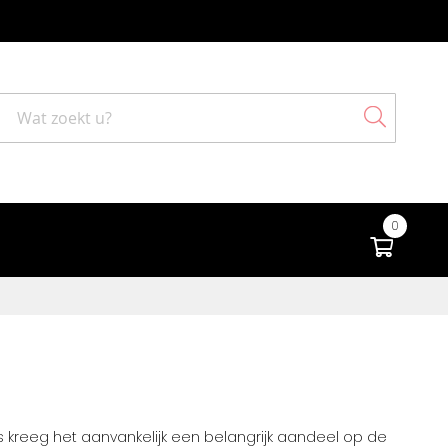
Search
0
Winke
rs kreeg het aanvankelijk een belangrijk aandeel op de