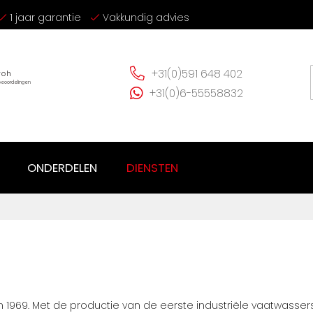
1 jaar garantie
Vakkundig advies
+31(0)591 648 402
+31(0)6-55558832
ONDERDELEN
DIENSTEN
in 1969. Met de productie van de eerste industriële vaatwasse