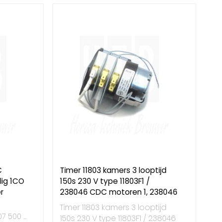
C
Timer 11803 kamers 3 looptijd
lig 1CO
150s 230 V type 11803F1 /
r
238046 CDC motoren 1, 238046
Timer 11803 kamers 3 looptijd
 500 ...
150s 230 V type 11803F1 / 238046