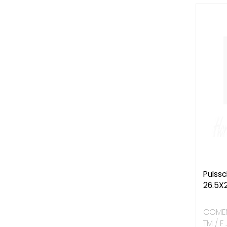
Pulssc
26.5X
COMENDA
TM / F 