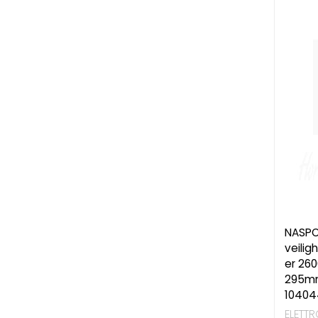
NASPO
veili
er 26
295mm
10404
ELETT