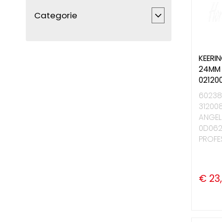
Categorie
KEERI
24MM 
02120
60238
31200
ANGEL
0D062
PROFES
€ 23