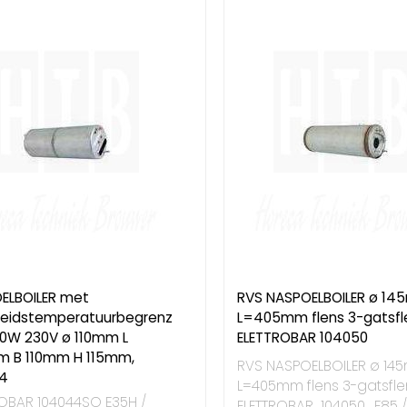
ELBOILER met
RVS NASPOELBOILER ø 1
gheidstemperatuurbegrenz
L=405mm flens 3-gatsfl
00W 230V ø 110mm L
ELETTROBAR 104050
 B 110mm H 115mm,
RVS NASPOELBOILER ø 1
4
L=405mm flens 3-gatsfle
ROBAR 104044SO E35H /
ELETTROBAR 104050, F85 /