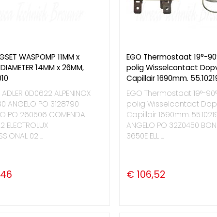
NGSET WASPOMP 11MM x
EGO Thermostaat 19°-90
DIAMETER 14MM x 26MM,
polig Wisselcontact Dop
010
Capillair 1690mm. 55.1021
 ADLER 0D0622 ALPENINOX
EGO Thermostaat 19°-90°
80 ANGELO PO 3128790
polig Wisselcontact Dop
O PO 260506 COMENDA
Capillair 1690mm. 55.1021
2 ELECTROLUX
ANGELO PO 32Z0450 BON
SIONAL 02 ...
3650E ELL ...
,46
€ 106,52