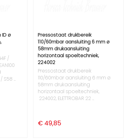
 ID ø
Pressostaat drukbereik
,
110/60mbar aansluiting 6 mm ø
58mm drukaansluiting
horizontaal spoeltechniek,
4F /
224002
LEAN100
Pressostaat drukbereik
H
110/60mbar aansluiting 6 mm ø
S58 ...
58mm drukaansluiting
horizontaal spoeltechniek,
224002, ELETTROBAR 22 ...
€ 49,85