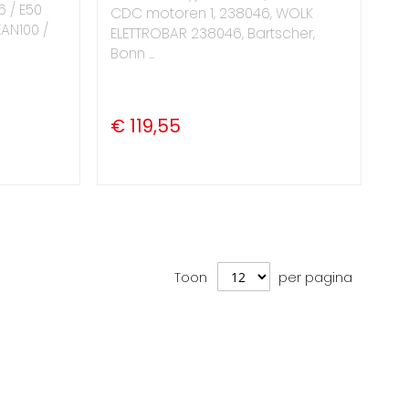
46 / E50
CDC motoren 1, 238046, WOLK
EAN100 /
ELETTROBAR 238046, Bartscher,
Bonn ...
€ 119,55
Toon
per pagina