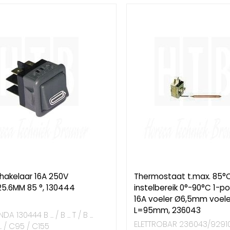
hakelaar 16A 250V
Thermostaat t.max. 85°
25.6MM 85 °, 130444
instelbereik 0°-90°C 1-po
16A voeler Ø6,5mm voele
L=95mm, 236043
 130444 B ... / B ... T / B ...
ELETTROBAR 236043/929107
... / C95 / C155