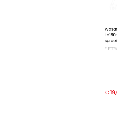
Wasar
L=180
sproei
ELETTR
€ 19