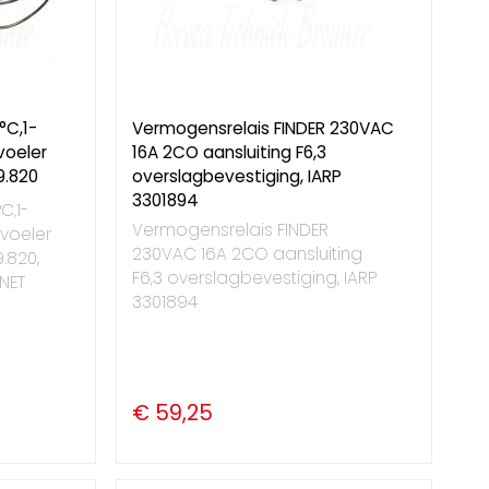
°C,1-
Vermogensrelais FINDER 230VAC
voeler
16A 2CO aansluiting F6,3
9.820
overslagbevestiging, IARP
3301894
C,1-
Vermogensrelais FINDER
voeler
230VAC 16A 2CO aansluiting
9.820,
F6,3 overslagbevestiging, IARP
NET
3301894
€ 59,25