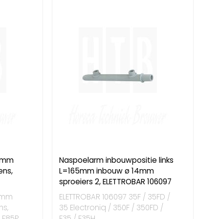
45mm
Naspoelarm inbouwpositie links
ens,
L=165mm inbouw ø 14mm
sproeiers 2, ELETTROBAR 106097
45mm
ELETTROBAR 106097 35F / 35FD /
ns,
35 Electroniq / 350F / 350FD /
 F85P
E35 / E35H