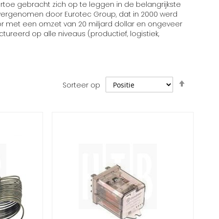
rtoe gebracht zich op te leggen in de belangrijkste
f overgenomen door Eurotec Group, dat in 2000 werd
or met een omzet van 20 miljard dollar en ongeveer
ureerd op alle niveaus (productief, logistiek,
Van
Sorteer op
hoog
naar
laag
sorteren