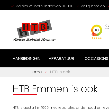
Ga
Ma t/m vrij bereikbaar van 8u-18u
Veilig betalen
naar
de
inhoud
AANBIEDINGEN
APPARATUUR
OCCASIONS
Home
HTB is ook
HTB Emmen is ook
HTB is gestart in 1999 met reparatie, onderhoud en le