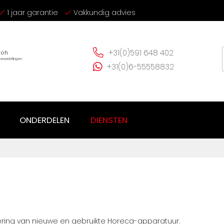
1 jaar garantie
Vakkundig advies
+31(0)591 648 402
+31(0)6-55558832
ONDERDELEN
DIENSTEN
vering van nieuwe en gebruikte Horeca-apparatuur.