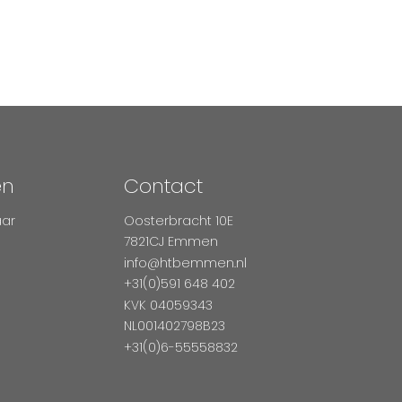
en
Contact
aar
Oosterbracht 10E
7821CJ Emmen
info@htbemmen.nl
+31(0)591 648 402
KVK 04059343
NL001402798B23
+31(0)6-55558832