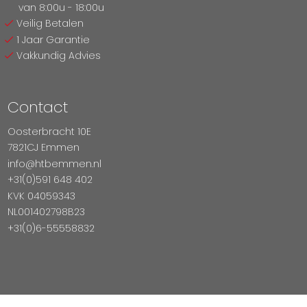
van 8:00u - 18:00u
Veilig Betalen
1 Jaar Garantie
Vakkundig Advies
Contact
Oosterbracht 10E
7821CJ Emmen
info@htbemmen.nl
+31(0)591 648 402
KVK 04059343
NL001402798B23
+31(0)6-55558832