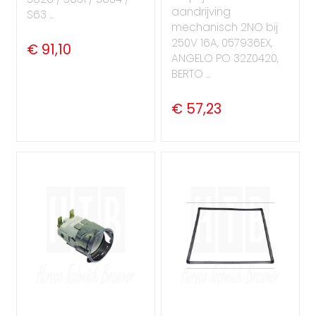
aandrijving
S63 ...
mechanisch 2NO bij
250V 16A, 057936EX,
€ 91,10
ANGELO PO 32Z0420,
BERTO ...
€ 57,23