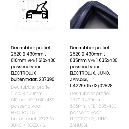
Deurrubber profiel
Deurrubber profiel
2520 B 430mm L
2520 B 430mm L
610mm VPE 1 610x430
635mm VPE 1 635x430
passend voor
passend voor
ELECTROLUX
ELECTROLUX, JUNO,
buitenmaat, 237390
ZANUSSI,
04226/05713/02828
Deurrubber profiel
2520 B 430mm L
Deurrubber profiel
610mm VPE 1 610x430
2520 B 430mm L
passend voor
635mm VPE 1 635x430
ELECTROLUX
passend voor
buitenmaat, 237390,
ELECTROLUX, JUNO,
JUNO / ROED. / S.
ZANUSSI,