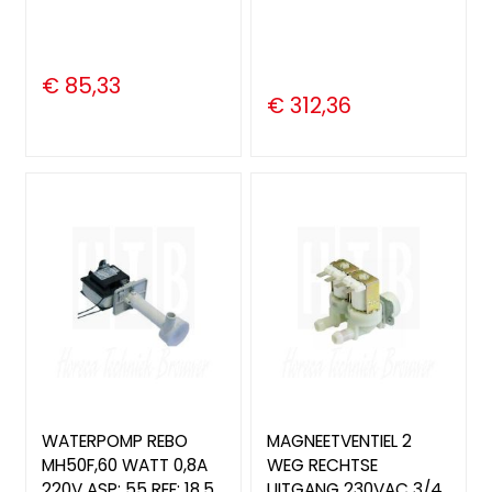
€ 85,33
€ 312,36
WATERPOMP REBO
MAGNEETVENTIEL 2
MH50F,60 WATT 0,8A
WEG RECHTSE
220V ASP: 55 REF: 18,5,
UITGANG 230VAC 3/4