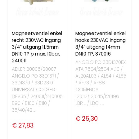
Magneetventiel enkel
Magneetventiel enkel
recht 230VAC ingang
haaks 230VAC ingang
3/4" uitgang 11,5mm
3/4" uitgang 14mm
DN10 TP p max. 10bar,
DN10 TP, 370016
240011
ANGELO PO 33D1370EX
ADLER 20006/20007
ATA 7604/2504 AL10 /
ANGELO PO 33D1371 /
AL20AL03 / AL54 / AL55
33D1370 / 33D2310
/ AF73 / AF88
UNIVERSAL COLGED
COMENDA
DEV35 / 240011/240005
120112/120145/120196
B90 / B100 / B110 /
LBR ... / LBC .. ...
35/40/42 ...
€ 25,30
€ 27,83