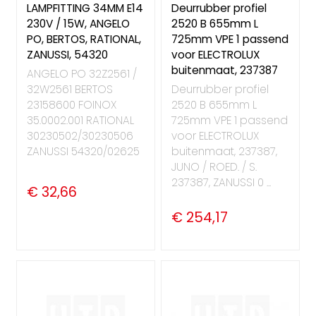
LAMPFITTING 34MM E14
Deurrubber profiel
230V / 15W, ANGELO
2520 B 655mm L
PO, BERTOS, RATIONAL,
725mm VPE 1 passend
ZANUSSI, 54320
voor ELECTROLUX
buitenmaat, 237387
ANGELO PO 32Z2561 /
32W2561 BERTOS
Deurrubber profiel
23158600 FOINOX
2520 B 655mm L
35.0002.001 RATIONAL
725mm VPE 1 passend
30230502/30230506
voor ELECTROLUX
ZANUSSI 54320/02625
buitenmaat, 237387,
JUNO / ROED. / S.
237387, ZANUSSI 0 ...
€ 32,66
€ 254,17