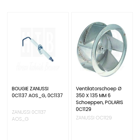
naar
laag
sorteren
BOUGIE ZANUSSI
Ventilatorschoep Ø
0C1137 AOS_G, 0C1137
350 X 135 MM 6
Schoeppen, POLARIS
0C1129
ZANUSSI 0C1137
ZANUSSI OC1129
AOS_G