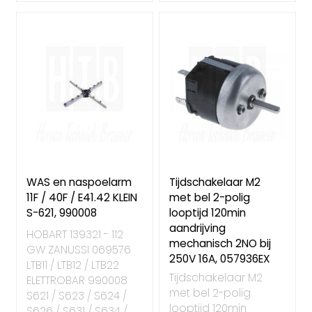
WAS en naspoelarm
Tijdschakelaar M2
11F / 40F / E41.42 KLEIN
met bel 2-polig
S-621, 990008
looptijd 120min
aandrijving
HOBART 139321 - 112
mechanisch 2NO bij
GW ZANUSSI 069576
250V 16A, 057936EX
LTB11 / LTB12 / LTB22
Tijdschakelaar M2
ELETTROBAR 990008
met bel 2-polig
S621 / S623 / S624 /
looptijd 120min
S626 / S631 / S634 /