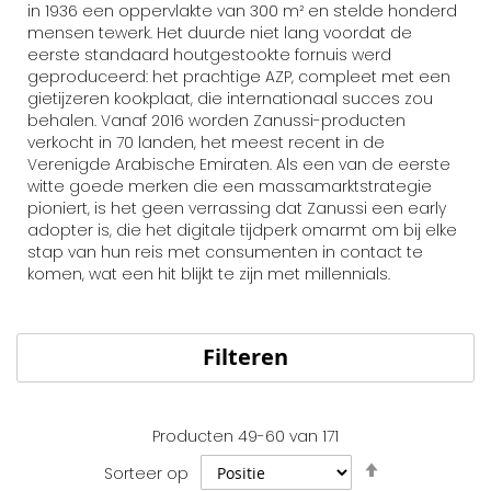
in 1936 een oppervlakte van 300 m² en stelde honderd
mensen tewerk. Het duurde niet lang voordat de
eerste standaard houtgestookte fornuis werd
geproduceerd: het prachtige AZP, compleet met een
gietijzeren kookplaat, die internationaal succes zou
behalen. Vanaf 2016 worden Zanussi-producten
verkocht in 70 landen, het meest recent in de
Verenigde Arabische Emiraten. Als een van de eerste
witte goede merken die een massamarktstrategie
pioniert, is het geen verrassing dat Zanussi een early
adopter is, die het digitale tijdperk omarmt om bij elke
stap van hun reis met consumenten in contact te
komen, wat een hit blijkt te zijn met millennials.
Filteren
Producten
49
-
60
van
171
Van
Sorteer op
hoog