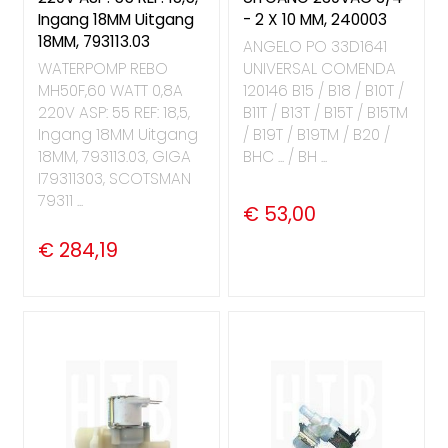
Ingang 18MM Uitgang
- 2 X 10 MM, 240003
18MM, 793113.03
ANGELO PO 33D1641
WATERPOMP REBO
UNIVERSAL COMENDA
MH50F,60 WATT 0,8A
120146 B15 / B18 / B10T /
220V ASP: 55 REF: 18,5,
B11T / B13T / B15T / B15TM
Ingang 18MM Uitgang
/ B19T / B19TM / B20 /
18MM, 793113.03, GIGA
BHC ... / BH ...
I79311303, SCOTSMAN
79311 ...
€ 53,00
€ 284,19