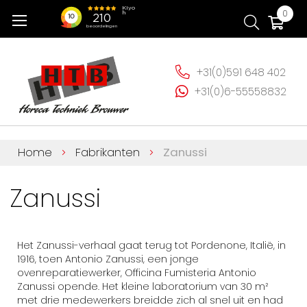
Ga
Wi
0
naar
de
inhoud
+31(0)591 648 402
+31(0)6-55558832
Home
Fabrikanten
Zanussi
Zanussi
Het Zanussi-verhaal gaat terug tot Pordenone, Italië, in
1916, toen Antonio Zanussi, een jonge
ovenreparatiewerker, Officina Fumisteria Antonio
Zanussi opende. Het kleine laboratorium van 30 m²
met drie medewerkers breidde zich al snel uit en had