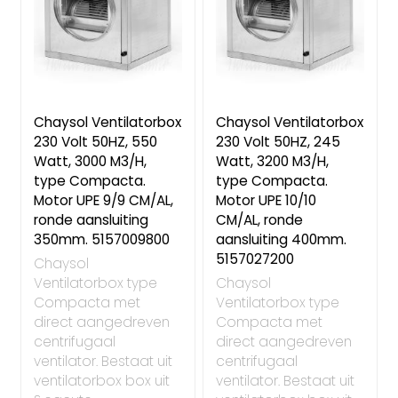
Chaysol Ventilatorbox
Chaysol Ventilatorbox
230 Volt 50HZ, 550
230 Volt 50HZ, 245
Watt, 3000 M3/H,
Watt, 3200 M3/H,
type Compacta.
type Compacta.
Motor UPE 9/9 CM/AL,
Motor UPE 10/10
ronde aansluiting
CM/AL, ronde
350mm. 5157009800
aansluiting 400mm.
5157027200
Chaysol
Ventilatorbox type
Chaysol
Compacta met
Ventilatorbox type
direct aangedreven
Compacta met
centrifugaal
direct aangedreven
ventilator. Bestaat uit
centrifugaal
ventilatorbox box uit
ventilator. Bestaat uit