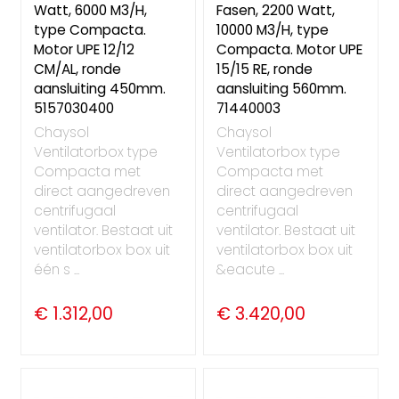
Watt, 6000 M3/H,
Fasen, 2200 Watt,
type Compacta.
10000 M3/H, type
Motor UPE 12/12
Compacta. Motor UPE
CM/AL, ronde
15/15 RE, ronde
aansluiting 450mm.
aansluiting 560mm.
5157030400
71440003
Chaysol
Chaysol
Ventilatorbox type
Ventilatorbox type
Compacta met
Compacta met
direct aangedreven
direct aangedreven
centrifugaal
centrifugaal
ventilator. Bestaat uit
ventilator. Bestaat uit
ventilatorbox box uit
ventilatorbox box uit
één s ...
&eacute ...
€ 1.312,00
€ 3.420,00