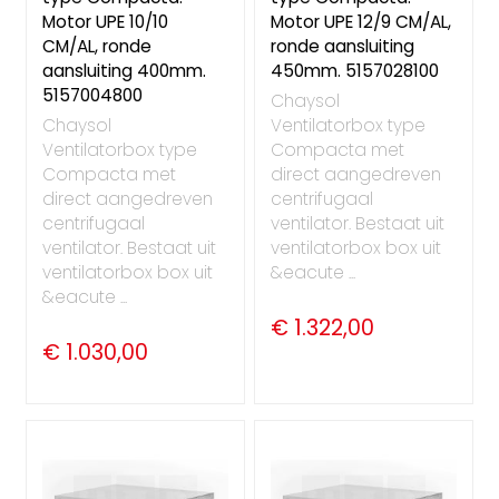
Motor UPE 10/10
Motor UPE 12/9 CM/AL,
CM/AL, ronde
ronde aansluiting
aansluiting 400mm.
450mm. 5157028100
5157004800
Chaysol
Chaysol
Ventilatorbox type
Ventilatorbox type
Compacta met
Compacta met
direct aangedreven
direct aangedreven
centrifugaal
centrifugaal
ventilator. Bestaat uit
ventilator. Bestaat uit
ventilatorbox box uit
ventilatorbox box uit
&eacute ...
&eacute ...
€ 1.322,00
€ 1.030,00