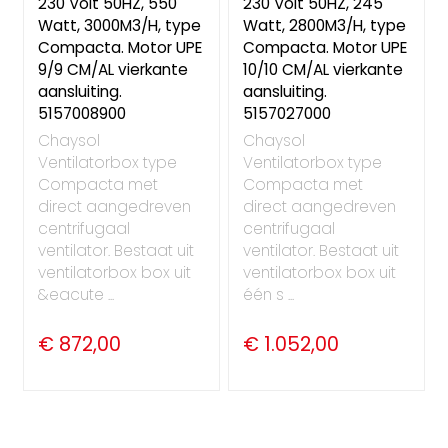
230 Volt 50HZ, 550
230 Volt 50HZ, 245
Watt, 3000M3/H, type
Watt, 2800M3/H, type
Compacta. Motor UPE
Compacta. Motor UPE
9/9 CM/AL vierkante
10/10 CM/AL vierkante
aansluiting.
aansluiting.
5157008900
5157027000
Chaysol
Chaysol
Ventilatorbox type
Ventilatorbox type
Compacta met
Compacta met
direct aangedreven
direct aangedreven
centrifugaal
centrifugaal
ventilator. Bestaat uit
ventilator. Bestaat uit
ventilatorbox box uit
ventilatorbox box uit
&eacute ...
één s ...
€ 872,00
€ 1.052,00