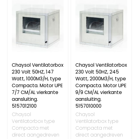
Chaysol Ventilatorbox
Chaysol Ventilatorbox
230 Volt 50HZ, 147
230 Volt 50HZ, 245
Watt, 1000M3/H, type
Watt, 2000M3/H, type
Compacta. Motor UPE
Compacta. Motor UPE
7/7 CM/AL vierkante
9/9 CM/AL vierkante
aansluiting.
aansluiting.
5157012100
5157010000
Chaysol
Chaysol
Ventilatorbox type
Ventilatorbox type
Compacta met
Compacta met
direct aangedreven
direct aangedreven