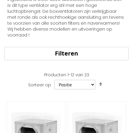
is dit type ventilator erg stil met een hoge
luchtopbrengst. De boxventilatoren zijn verkrijgbaar
met ronde als ook rechthoekige aansluiting en tevens
te voorzien van alle soorten filters en naverwarmers!
Wij hebben diverse modellen en uitvoeringen op
voorraad !
Filteren
Producten
1
-
12
van
23
Van
Sorteer op
hoog
naar
laag
sorteren