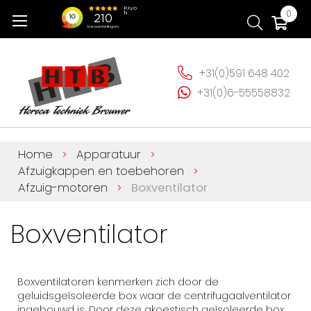
Ga
Wi
0
naar
de
inhoud
+31(0)591 648 402
+31(0)6-55558832
Home
Apparatuur
Afzuigkappen en toebehoren
Afzuig-motoren
Boxventilator
Boxventilator
Boxventilatoren kenmerken zich door de
geluidsgeïsoleerde box waar de centrifugaalventilator
ingebouwd is. Door deze akoestisch geïsoleerde box