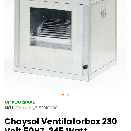
afbeeldingen-
gallerij
Ga
OP VOORRAAD
naar
SKU
Chaysol_5157010000
het
Chaysol Ventilatorbox 230
begin
van
Volt 50HZ, 245 Watt,
de