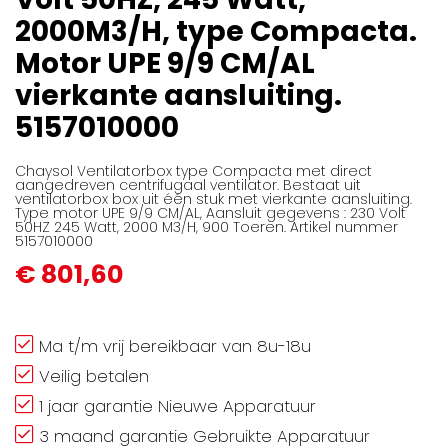
afbeeldingen-
2000M3/H, type Compacta.
gallerij
Motor UPE 9/9 CM/AL
vierkante aansluiting.
5157010000
Chaysol Ventilatorbox type Compacta met direct
aangedreven centrifugaal ventilator. Bestaat uit
ventilatorbox box uit één stuk met vierkante aansluiting.
Type motor UPE 9/9 CM/AL, Aansluit gegevens : 230 Volt
50HZ 245 Watt, 2000 M3/H, 900 Toeren. Artikel nummer
5157010000
€ 801,60
Ma t/m vrij bereikbaar van 8u-18u
Veilig betalen
1 jaar garantie Nieuwe Apparatuur
3 maand garantie Gebruikte Apparatuur