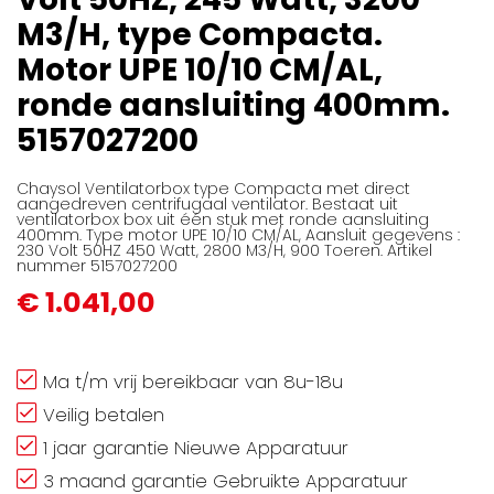
afbeeldingen-
M3/H, type Compacta.
gallerij
Motor UPE 10/10 CM/AL,
ronde aansluiting 400mm.
5157027200
Chaysol Ventilatorbox type Compacta met direct
aangedreven centrifugaal ventilator. Bestaat uit
ventilatorbox box uit één stuk met ronde aansluiting
400mm. Type motor UPE 10/10 CM/AL, Aansluit gegevens :
230 Volt 50HZ 450 Watt, 2800 M3/H, 900 Toeren. Artikel
nummer 5157027200
€ 1.041,00
Ma t/m vrij bereikbaar van 8u-18u
Veilig betalen
1 jaar garantie Nieuwe Apparatuur
3 maand garantie Gebruikte Apparatuur