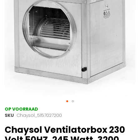
afbeeldingen-
gallerij
Ga
OP VOORRAAD
naar
SKU
Chaysol_5157027200
het
Chaysol Ventilatorbox 230
begin
van
Volt 50HZ, 245 Watt, 3200
de