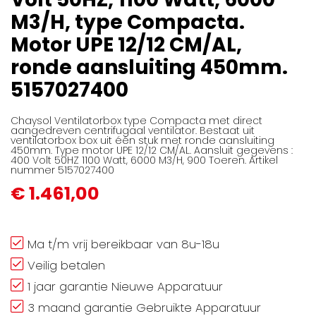
afbeeldingen-
M3/H, type Compacta.
gallerij
Motor UPE 12/12 CM/AL,
ronde aansluiting 450mm.
5157027400
Chaysol Ventilatorbox type Compacta met direct
aangedreven centrifugaal ventilator. Bestaat uit
ventilatorbox box uit één stuk met ronde aansluiting
450mm. Type motor UPE 12/12 CM/AL. Aansluit gegevens :
400 Volt 50HZ 1100 Watt, 6000 M3/H, 900 Toeren. Artikel
nummer 5157027400
€ 1.461,00
Ma t/m vrij bereikbaar van 8u-18u
Veilig betalen
1 jaar garantie Nieuwe Apparatuur
3 maand garantie Gebruikte Apparatuur