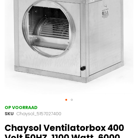
afbeeldingen-
gallerij
Ga
OP VOORRAAD
naar
SKU
Chaysol_5157027400
het
Chaysol Ventilatorbox 400
begin
van
Volt 50HZ, 1100 Watt, 6000
de