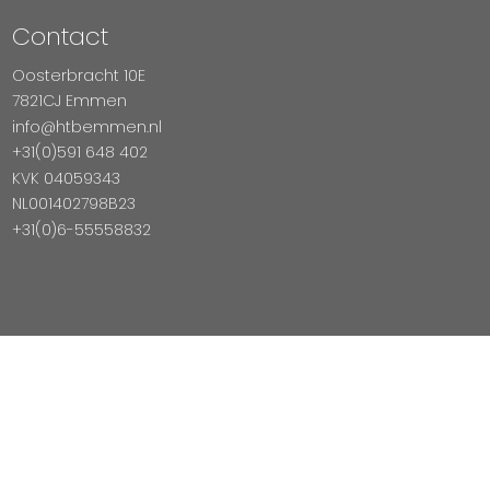
Contact
Oosterbracht 10E
7821CJ Emmen
info@htbemmen.nl
+31(0)591 648 402
KVK 04059343
NL001402798B23
+31(0)6-55558832
Betaal Veilig Met
Copyright © 2026 HTB Emmen
Magento Webshop door InDiv Solutions B.V.
Hosting:
Datux Linux Professionals