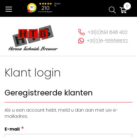
Ga
Wi
0
naar
de
inhoud
+31(0)591 648 402
+31(0)6-55558832
Klant login
Geregistreerde klanten
Als u een account hebt, meld u dan aan met uw e-
mailadres.
E-mail