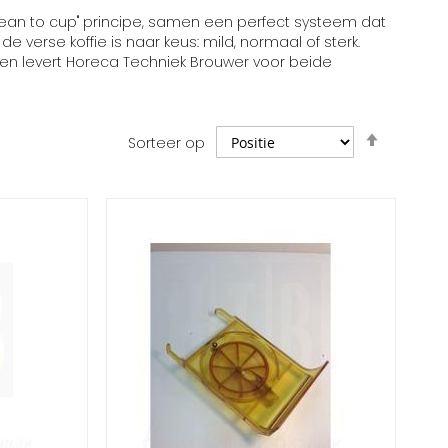
bean to cup" principe, samen een perfect systeem dat
 verse koffie is naar keus: mild, normaal of sterk.
n levert Horeca Techniek Brouwer voor beide
Van
Sorteer op
hoog
naar
laag
sorteren