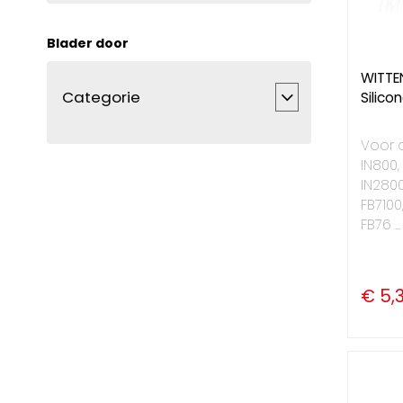
Blader door
WITTE
Categorie
Silico
Voor d
IN800,
IN2800
FB7100,
FB76 ...
€ 5,3