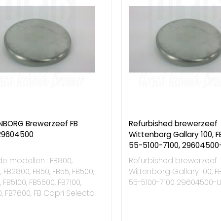
NBORG Brewerzeef FB
Refurbished brewerzeef
 29604500
Wittenborg Gallary 100, F
55-5100-7100, 29604500
e modellen : FB800,
Refurbished brewerzeef
, FB2800, FB50, FB55, FB500,
Wittenborg Gallary 100, F
, FB5100, FB5500, FB7100,
55-5100-7100 29604500-
, FB7600, FB Capri Selecta