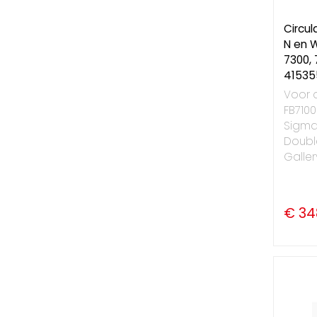
Circul
N en W
7300, 
41535
Voor d
FB7100
Sigma,
Doubl
Gallery
€ 34