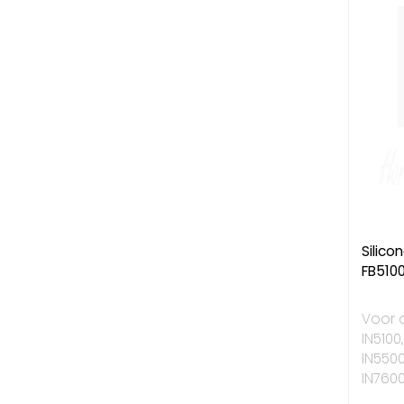
Silico
FB510
Voor d
IN5100
IN5500
IN7600,