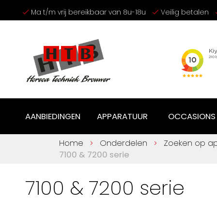
Ga
Ma t/m vrij bereikbaar van 8u-18u
Veilig betalen
naar
de
inhoud
AANBIEDINGEN
APPARATUUR
OCCASIONS
Home
Onderdelen
Zoeken op a
7100 & 7200 serie
7100 & 7200 serie