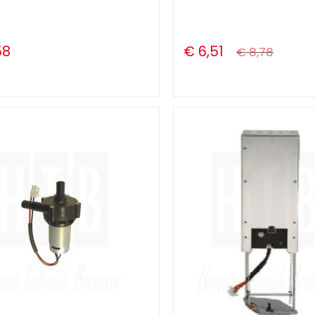
58
€ 6,51
€ 8,78