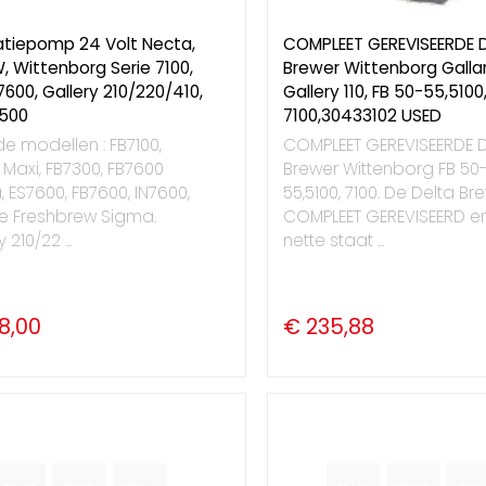
atiepomp 24 Volt Necta,
COMPLEET GEREVISEERDE 
, Wittenborg Serie 7100,
Brewer Wittenborg Gallar
7600, Gallery 210/220/410,
Gallery 110, FB 50-55,5100
500
7100,30433102 USED
e modellen : FB7100,
COMPLEET GEREVISEERDE D
 Maxi, FB7300, FB7600
Brewer Wittenborg FB 50
 ES7600, FB7600, IN7600,
55,5100, 7100. De Delta Bre
e Freshbrew Sigma.
COMPLEET GEREVISEERD en
 210/22 ...
nette staat ...
8,00
€ 235,88