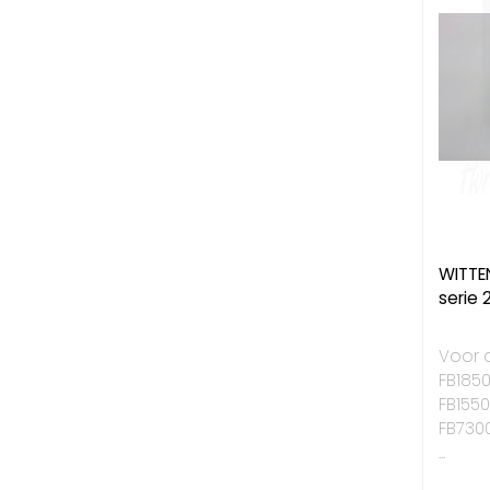
WITTE
serie
Voor d
FB1850
FB1550
FB7300
...