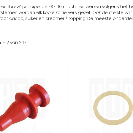
freshbrew” principe, de ES7100 machines werken volgens het "
temen worden elk kopje koffie vers gezet. Ook de sterkte van de
oor cacao, suiker en creamer / topping. De meeste onderdele
n
1
-
12
van
247