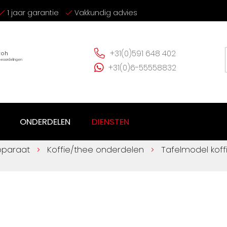
1 jaar garantie
Vakkundig advies
+31(0)591 648 402
+31(0)6-55558832
ONDERDELEN
DIENSTEN
pparaat
Koffie/thee onderdelen
Tafelmodel kof