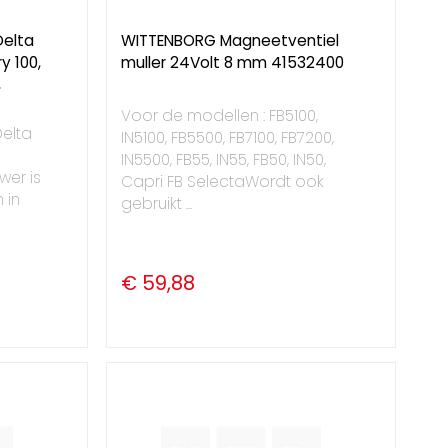
Delta
WITTENBORG Magneetventiel
y 100,
muller 24Volt 8 mm 41532400
,
Voor de modellen : FB5100,
elta
IN5100, FB5500, FB7100, FB7200,
-
IN5500, FB55, IN55, FB50, IN50,
wer is
Capri FB SelectaWordt ook
 in
gebruikt ...
€ 59,88