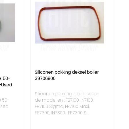
Siliconen pakking deksel boiler
B 50-
39706800
-Used
Siliconen pakking boiler. Voor
B 50-
de modellen : FB7100, IN7100,
Used
FB7100 Sigma, FB7100 Maxi,
FB7300, IN7300, FB7300 S ...