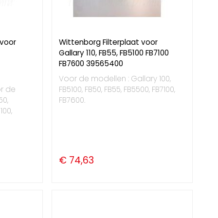
 voor
Wittenborg Filterplaat voor
Gallary 110, FB55, FB5100 FB7100
FB7600 39565400
Voor de modellen : Gallary 100,
r de
FB5100, FB50, FB55, FB5500, FB7100,
50,
FB7600.
100,
€ 74,63