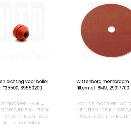
nen dichting voor boiler
Wittenborg membraam
0, FB5500, 39550200
filtermet. 8MM, 29917700
e modellen : FB5100,
Voor de modellen : Gallar
, FB2800, IN2800, FB5500,
FB50, FB55, FB800, FB1850,
, FB7100, IN7100, FB7600,
FB5100, FB5500, FB7100, FB
 Brio Instant. Witten ...