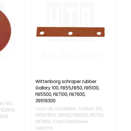
Wittenborg schraper rubber
Gallary 100, FB55,FB50, FB5100,
FB5500, FB7100, FB7600,
39519300
y 100,
Voor de modellen : Gallary 100,
 FB2800,
FB55,FB50, FB5100, FB5500, FB7100,
7600
FB7600, Capri Freshbrew
Selecta.