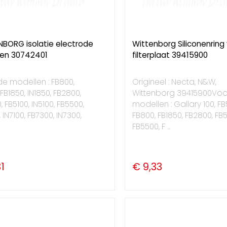
NBORG isolatie electrode
Wittenborg Siliconenring
nen 30742401
filterplaat 39415900
e modellen : FB800,
Origineel : Necta, N&W,
 FB1850, IN1850, FB2800,
Wittenborg 39415900Voo
, FB5100, IN5100, FB5500,
modellen : Gallary 100, FB
 IN7100, FB7300, IN7300,
FB800, FB1850, FB2800, FB5
FB5500, F ...
1
€ 9,33