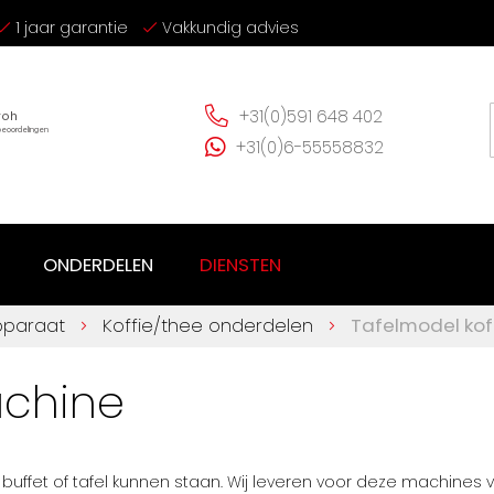
1 jaar garantie
Vakkundig advies
+31(0)591 648 402
+31(0)6-55558832
ONDERDELEN
DIENSTEN
pparaat
Koffie/thee onderdelen
Tafelmodel ko
achine
buffet of tafel kunnen staan. Wij leveren voor deze machine