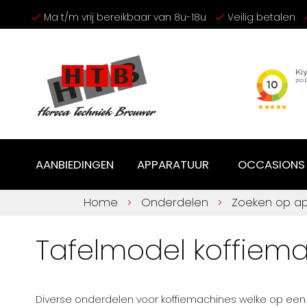
Ga
Ma t/m vrij bereikbaar van 8u-18u
Veilig betalen
naar
de
inhoud
AANBIEDINGEN
APPARATUUR
OCCASIONS
Home
Onderdelen
Zoeken op a
Tafelmodel koffiem
Diverse onderdelen voor koffiemachines welke op een 