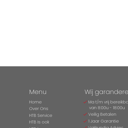
Menu
Wij garander
Home
Ma t/m vrij bereikb
van 8:00u - 18:00u
Over Ons
Veilig Betalen
HTB Service
1 Jaar Garantie
HTB Is ook
Vakkundig Advies