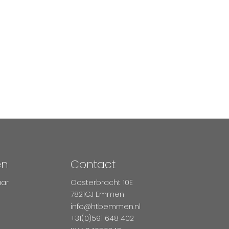
en
Contact
aar
Oosterbracht 10E
7821CJ Emmen
info@htbemmen.nl
+31(0)591 648 402