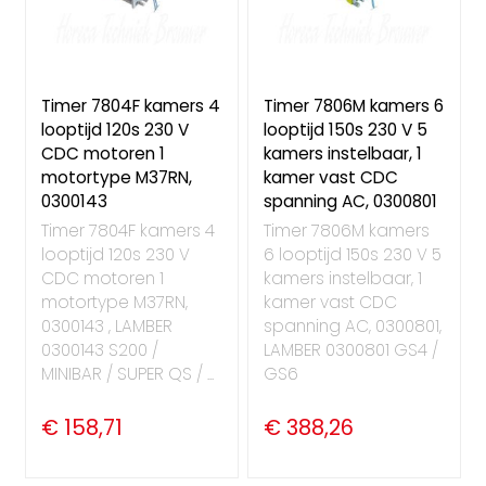
Timer 7804F kamers 4
Timer 7806M kamers 6
looptijd 120s 230 V
looptijd 150s 230 V 5
CDC motoren 1
kamers instelbaar, 1
motortype M37RN,
kamer vast CDC
0300143
spanning AC, 0300801
Timer 7804F kamers 4
Timer 7806M kamers
looptijd 120s 230 V
6 looptijd 150s 230 V 5
CDC motoren 1
kamers instelbaar, 1
motortype M37RN,
kamer vast CDC
0300143 , LAMBER
spanning AC, 0300801,
0300143 S200 /
LAMBER 0300801 GS4 /
MINIBAR / SUPER QS / ...
GS6
€ 158,71
€ 388,26