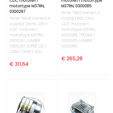
CDC motoren 1
motoren 1 motortype
motortype M37RN,
M37RN, 0300085
0300297
Timer 7802 kamers 2
Timer 7804F kamers 4
looptijd 60s 230V
looptijd 20min 230 V
CDC motoren 1
CDC motoren 1
motortype M37RN,
motortype M37RN,
0300085, 7802M1 /
0300297, LAMBER
0300085, LAMBER
0300297 SUPER QS /
0300085
S280 / 040F / 050 ...
€ 265,28
€ 311,64