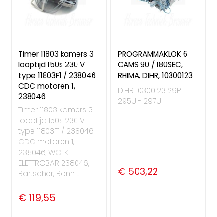
Timer 11803 kamers 3
PROGRAMMAKLOK 6
looptijd 150s 230 V
CAMS 90 / 180SEC,
type 11803F1 / 238046
RHIMA, DIHR, 10300123
CDC motoren 1,
DIHR 10300123 29P -
238046
295U - 297U
Timer 11803 kamers 3
looptijd 150s 230 V
type 11803F1 / 238046
CDC motoren 1,
238046, WOLK
ELETTROBAR 238046,
€ 503,22
Bartscher, Bonn ...
€ 119,55