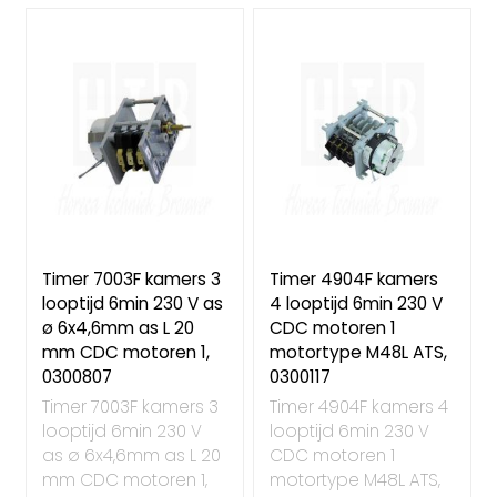
Timer 7003F kamers 3
Timer 4904F kamers
looptijd 6min 230 V as
4 looptijd 6min 230 V
ø 6x4,6mm as L 20
CDC motoren 1
mm CDC motoren 1,
motortype M48L ATS,
0300807
0300117
Timer 7003F kamers 3
Timer 4904F kamers 4
looptijd 6min 230 V
looptijd 6min 230 V
as ø 6x4,6mm as L 20
CDC motoren 1
mm CDC motoren 1,
motortype M48L ATS,