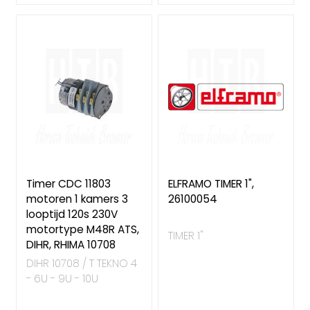
Timer CDC 11803
ELFRAMO TIMER 1",
motoren 1 kamers 3
26100054
looptijd 120s 230V
motortype M48R ATS,
TIMER 1"
DIHR, RHIMA 10708
DIHR 10708 / T TEKNO 4
- 6U - 9U - 10U