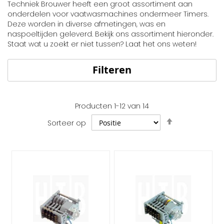
Techniek Brouwer heeft een groot assortiment aan
onderdelen voor vaatwasmachines ondermeer Timers.
Deze worden in diverse afmetingen, was en
naspoeltijden geleverd. Bekijk ons assortiment hieronder.
Staat wat u zoekt er niet tussen? Laat het ons weten!
Filteren
Producten
1
-
12
van
14
Van
Sorteer op
hoog
naar
laag
sorteren