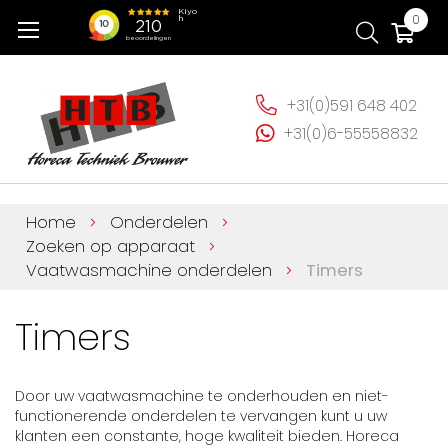
Ga
Wi
0
naar
de
inhoud
+31(0)591 648 402
+31(0)6-55558832
Home
Onderdelen
Zoeken op apparaat
Vaatwasmachine onderdelen
Timers
Timers
Door uw vaatwasmachine te onderhouden en niet-
functionerende onderdelen te vervangen kunt u uw
klanten een constante, hoge kwaliteit bieden. Horeca