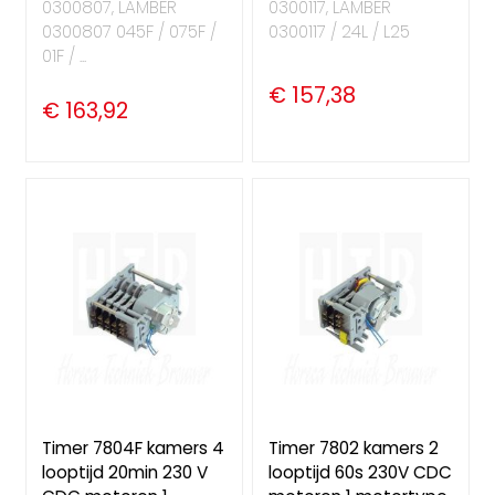
0300807, LAMBER
0300117, LAMBER
0300807 045F / 075F /
0300117 / 24L / L25
01F / ...
€ 157,38
€ 163,92
Timer 7804F kamers 4
Timer 7802 kamers 2
looptijd 20min 230 V
looptijd 60s 230V CDC