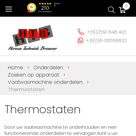
Ga
Wi
0
naar
de
inhoud
+31(0)591 648 402
+31(0)6-55558832
Home
Onderdelen
Zoeken op apparaat
Vaatwasmachine onderdelen
Thermostaten
Thermostaten
Door uw vaatwasmachine te onderhouden en niet-
functionerende onderdelen te vervangen kunt u uw