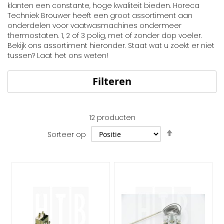
klanten een constante, hoge kwaliteit bieden. Horeca
Techniek Brouwer heeft een groot assortiment aan
onderdelen voor vaatwasmachines ondermeer
thermostaten. 1, 2 of 3 polig, met of zonder dop voeler.
Bekijk ons assortiment hieronder. Staat wat u zoekt er niet
tussen? Laat het ons weten!
Filteren
12
producten
Van
Sorteer op
hoog
naar
laag
sorteren