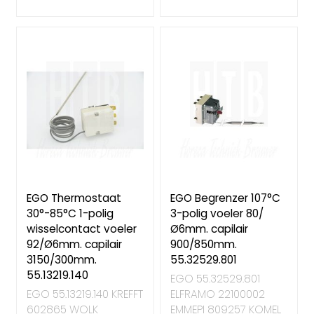
EGO Thermostaat
EGO Begrenzer 107°C
30°-85°C 1-polig
3-polig voeler 80/
wisselcontact voeler
Ø6mm. capilair
92/Ø6mm. capilair
900/850mm.
3150/300mm.
55.32529.801
55.13219.140
EGO 55.32529.801
EGO 55.13219.140 KREFFT
ELFRAMO 22100002
602865 WOLK
EMMEPI 809257 KOMEL