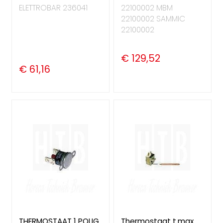
ELETTROBAR 236041
22100002 MBM
22100002 SAMMIC
22100002
€ 129,52
€ 61,16
THERMOSTAAT 1 POLIG
Thermostaat t.max.