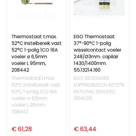
Thermostaat t.max.
EGO Thermostaat
52°C instelbereik vast
37°-90°C 1-polig
52°C 1-polig 1CO 16A
wisselcontact voeler
voeler ø 6,5mm
248/Ø3mm. capilair
voeler L 95mm,
1430/1400mm.
208442
55.13214.160
Thermostaat t.max.
EGO 55.13214.160
52°C instelbereik vast
KUPPERSBUSCH 407279
52°C 1-polig 1CO 16A
RATIONAL 3014.0312
voeler ø 6,5mm
30140312
voeler L 95mm,
208442
€ 61,28
€ 63,44