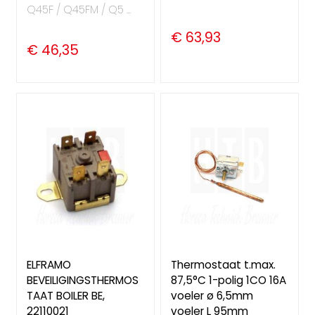
Q45F / Q45FM / Q5 ...
€ 63,93
€ 46,35
ELFRAMO
Thermostaat t.max.
BEVEILIGINGSTHERMOS
87,5°C 1-polig 1CO 16A
TAAT BOILER BE,
voeler ø 6,5mm
22110021
voeler L 95mm