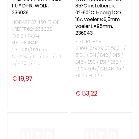
110 ° DIHR, WOLK,
85°C instelbereik
236039
0°-90°C 1-polig 1CO
16A voeler Ø6,5mm
HOBART 371450-17 GF
voeler L=95mm,
KREFFT 62-236039
236043
TX312 / TX514
ELETTROBAR
ELETTROBAR
236043/929107 500 ... /
236039/926189
510 ... / E41 / E42 / E45 /
CLEAN3 / 11 ... / 22 ... / 44
E46 / E50 / E51 / E52 /
... / 440 ... / 4 ...
E60 / E65 / CLEAN100 /
E100 / E110 / E ...
€ 19,87
€ 53,22