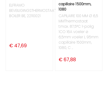
capillaire 1500mm,
ELFRAMO
1080
BEVEILIGINGSTHERMOSTAAT
BOILER BE, 22110021
CAPILAIRE 100 MM Ø 6,5
MMThermostaat
t.max. 87,5°C 1-polig
1CO 16A voeler ø
6,5mm voeler L 95mm
capillaire 1500mm,
€ 47,69
1080, C ...
€ 67,88