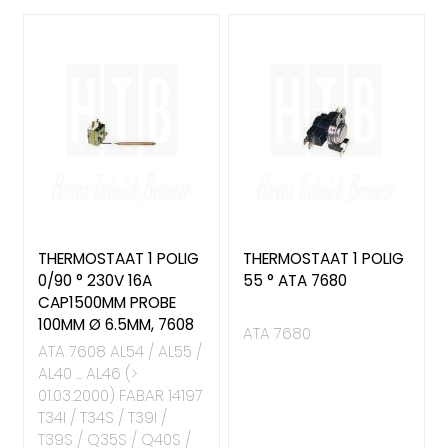
THERMOSTAAT 1 POLIG
THERMOSTAAT 1 POLIG
0/90 ° 230V 16A
55 ° ATA 7680
CAP1500MM PROBE
100MM Ø 6.5MM, 7608
ATA 7680
ATA 7608 AL54 / AL55 /
AL40 ... AL46 (>
01.03.2000) FABAR 14197
T34I / T34S / T39I /
T39S / Q35S / Q40S /