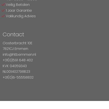
Veilig Betalen
1 Jaar Garantie
Vakkundig Advies
Contact
Oosterbracht 10E
7821CJ Emmen
info@htbemmen.nl
+31(0)591 648 402
KVK 04059343
NL001402798B23
+31(0)6-55558832
Betaal Veilig Met