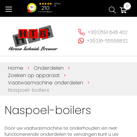
Ga
Wi
0
naar
de
inhoud
+31(0)591 648 402
+31(0)6-55558832
Home
Onderdelen
Zoeken op apparaat
Vaatwasmachine onderdelen
Naspoel-boilers
Naspoel-boilers
Door uw vaatwasmachine te onderhouden en niet-
functionerende onderdelen te vervangen kunt u uw