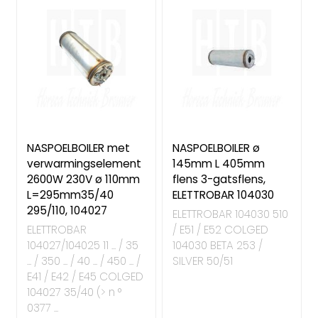
NASPOELBOILER met
NASPOELBOILER ø
verwarmingselement
145mm L 405mm
2600W 230V ø 110mm
flens 3-gatsflens,
L=295mm35/40
ELETTROBAR 104030
295/110, 104027
ELETTROBAR 104030 510
ELETTROBAR
/ E51 / E52 COLGED
104027/104025 11 ... / 35
104030 BETA 253 /
... / 350 ... / 40 ... / 450 ... /
SILVER 50/51
E41 / E42 / E45 COLGED
104027 35/40 (> n °
0377 ...