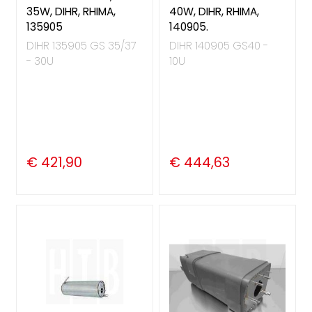
35W, DIHR, RHIMA,
40W, DIHR, RHIMA,
135905
140905.
DIHR 135905 GS 35/37
DIHR 140905 GS40 -
- 30U
10U
€ 421,90
€ 444,63