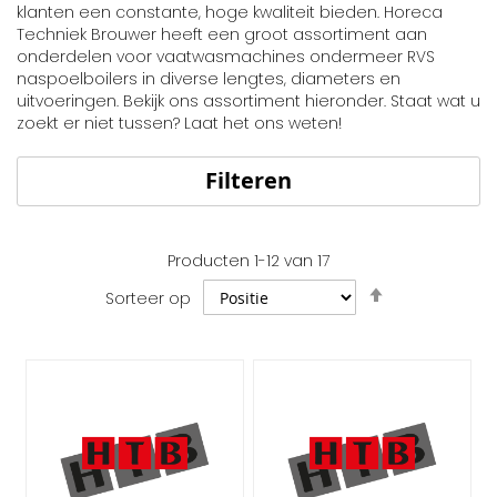
klanten een constante, hoge kwaliteit bieden. Horeca
Techniek Brouwer heeft een groot assortiment aan
onderdelen voor vaatwasmachines ondermeer RVS
naspoelboilers in diverse lengtes, diameters en
uitvoeringen. Bekijk ons assortiment hieronder. Staat wat u
zoekt er niet tussen? Laat het ons weten!
Filteren
Producten
1
-
12
van
17
Van
Sorteer op
hoog
naar
laag
sorteren