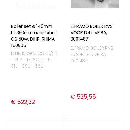
Boiler set ø 140mm
ELFRAMO BOILER RVS
L=390mm aansluiting
VOOR D45 VE BA,
GS 50W, DIHR, RHIMA,
00014871
150905
ELFRAMO BOILER RVS
DIHR 150905 GS 45/50
VOOR D45 VE BA,
- 29P - TEKNO 6 - 9U -
00014871
31U - 38U - 66U -
€ 525,55
€ 522,32