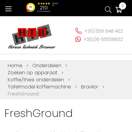
Ga
Wi
0
naar
de
inhoud
+31(0)591 648 402
+31(0)6-55558832
Home
Onderdelen
Zoeken op apparaat
Koffie/thee onderdelen
Tafelmodel koffiemachine
Bravilor
FreshGround
FreshGround