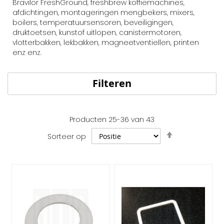
Bravilor FreshGround, freshbrew koffiemachines,
afdichtingen, montageringen mengbekers, mixers,
boilers, temperatuursensoren, beveiligingen,
druktoetsen, kunstof uitlopen, canistermotoren,
vlotterbakken, lekbakken, magneetventiellen, printen
enz enz.
Filteren
Producten
25
-
36
van
43
Van
Sorteer op
hoog
naar
laag
sorteren