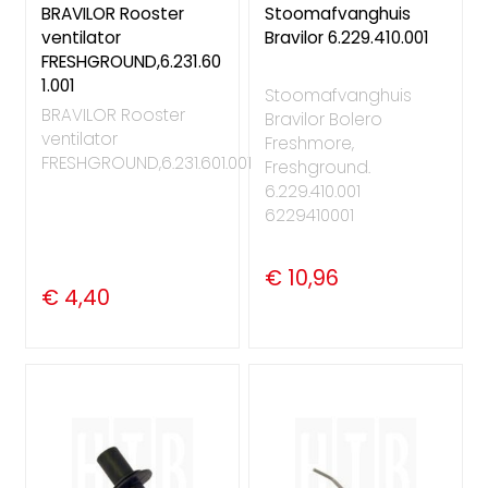
BRAVILOR Rooster
Stoomafvanghuis
ventilator
Bravilor 6.229.410.001
FRESHGROUND,6.231.60
1.001
Stoomafvanghuis
BRAVILOR Rooster
Bravilor Bolero
ventilator
Freshmore,
FRESHGROUND,6.231.601.001
Freshground.
6.229.410.001
6229410001
€ 10,96
€ 4,40