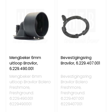
Mengbeker 6mm
Bevestigingsring
uitloop Bravilor,
Bravilor, 6.229.407.001
6.229.490.001
Mengbeker 6mm
Bevestigingsring
uitloop Bravilor Bolero
Bravilor Bolero
Freshmore,
Freshmore,
Freshground.
Freshground.
6.229.490.001
6.229.407.001
6229490001
6229407001