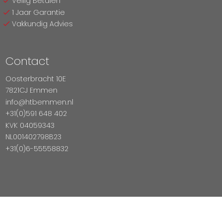
Veilig Betalen
1 Jaar Garantie
Vakkundig Advies
Contact
Oosterbracht 10E
7821CJ Emmen
info@htbemmen.nl
+31(0)591 648 402
KVK 04059343
NL001402798B23
+31(0)6-55558832
Betaal Veilig Met