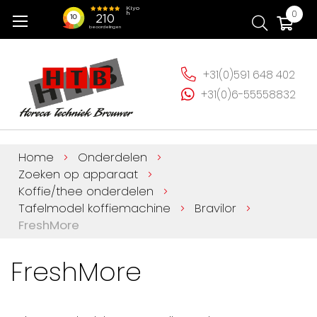
Ga
Wi
0
naar
de
inhoud
+31(0)591 648 402
+31(0)6-55558832
Home
Onderdelen
Zoeken op apparaat
Koffie/thee onderdelen
Tafelmodel koffiemachine
Bravilor
FreshMore
FreshMore