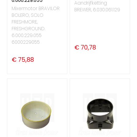
6.000.229.055
Aandrijfketting
Mixermotor BRAVILOR
BREWER, 6.030.061.129
BOLERO, SOLO
FRESHMORE,
FRESHGROUND.
6.000.229.055
6000229055
€ 70,78
€ 75,88