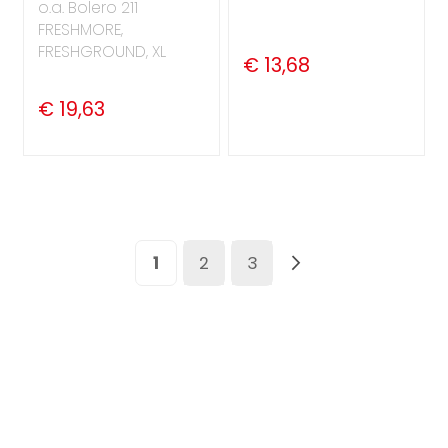
o.a. Bolero 211
FRESHMORE,
FRESHGROUND, XL
€ 13,68
€ 19,63
Pagina
U lees momenteel pagina
Pagina
Pagina
Pagina
Volgende
1
2
3