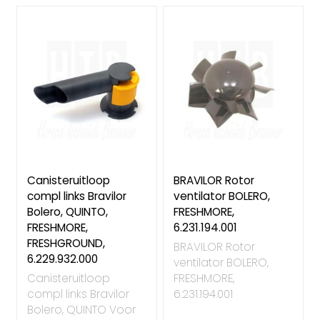
Canisteruitloop
BRAVILOR Rotor
compl links Bravilor
ventilator BOLERO,
Bolero, QUINTO,
FRESHMORE,
FRESHMORE,
6.231.194.001
FRESHGROUND,
BRAVILOR Rotor
6.229.932.000
ventilator BOLERO,
Canisteruitloop
FRESHMORE,
compl links Bravilor
6.231.194.001
Bolero, QUINTO Voor