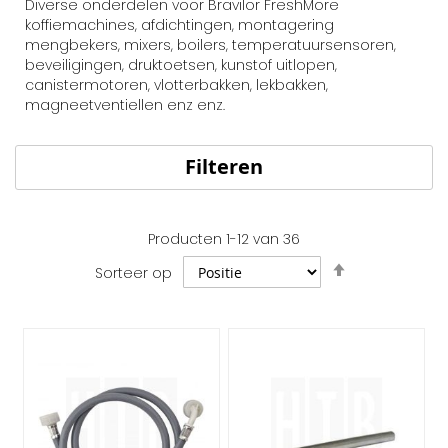
Diverse onderdelen voor Bravilor FreshMore
koffiemachines, afdichtingen, montagering
mengbekers, mixers, boilers, temperatuursensoren,
beveiligingen, druktoetsen, kunstof uitlopen,
canistermotoren, vlotterbakken, lekbakken,
magneetventiellen enz enz.
Filteren
Producten
1
-
12
van
36
Van
Sorteer op
hoog
naar
laag
sorteren