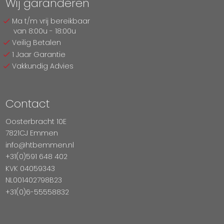
Wij garanderen
Ma t/m vrij bereikbaar
van 8:00u - 18:00u
Veilig Betalen
1 Jaar Garantie
Vakkundig Advies
Contact
Oosterbracht 10E
7821CJ Emmen
info@htbemmen.nl
+31(0)591 648 402
KVK 04059343
NL001402798B23
+31(0)6-55558832