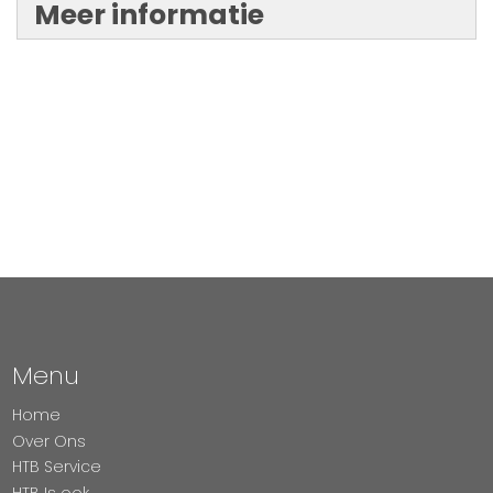
Meer informatie
Menu
Home
Over Ons
HTB Service
HTB Is ook