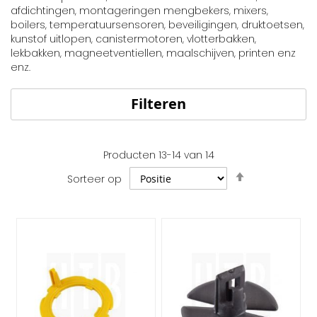
afdichtingen, montageringen mengbekers, mixers,
boilers, temperatuursensoren, beveiligingen, druktoetsen,
kunstof uitlopen, canistermotoren, vlotterbakken,
lekbakken, magneetventiellen, maalschijven, printen enz
enz.
Filteren
Producten
13
-
14
van
14
Van
Sorteer op
hoog
naar
laag
sorteren