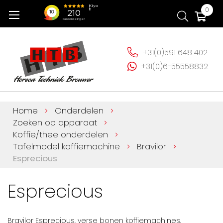
Ga
Wi
0
naar
de
inhoud
+31(0)591 648 402
+31(0)6-55558832
Home
Onderdelen
Zoeken op apparaat
Koffie/thee onderdelen
Tafelmodel koffiemachine
Bravilor
Esprecious
Esprecious
Bravilor Esprecious, verse bonen koffiemachines,