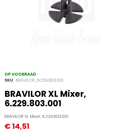
Ga
OP VOORRAAD
naar
SKU
BRAVILOR_6.229.803.001
het
BRAVILOR XL Mixer,
begin
van
6.229.803.001
de
afbeeldingen-
gallerij
BRAVILOR XL Mixer, 6.229.803.001
€ 14,51