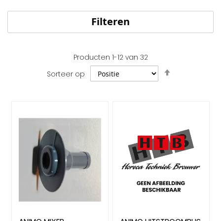
Filteren
Producten
1
-
12
van
32
Van
Sorteer op
hoog
naar
laag
sorteren