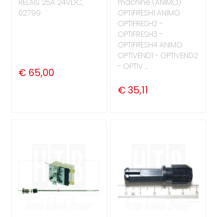
RELAIS 25A 24VDC,
machine (ANIMO)
02799
OPTIFRESH1 ANIMO
OPTIFRESH2 -
OPTIFRESH3 -
OPTIFRESH4 ANIMO
OPTIVEND1 - OPTIVEND2
- OPTIV ...
€ 65,00
€ 35,11