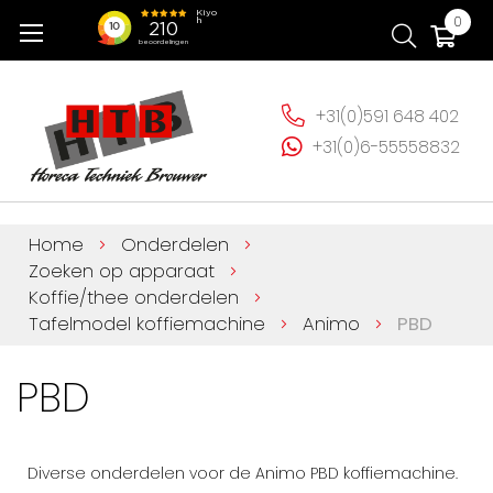
Ga
Wi
0
naar
de
inhoud
+31(0)591 648 402
+31(0)6-55558832
Home
Onderdelen
Zoeken op apparaat
Koffie/thee onderdelen
Tafelmodel koffiemachine
Animo
PBD
PBD
Diverse onderdelen voor de Animo PBD koffiemachine.