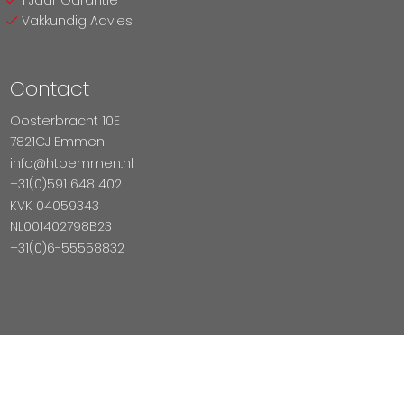
Vakkundig Advies
Contact
Oosterbracht 10E
7821CJ Emmen
info@htbemmen.nl
+31(0)591 648 402
KVK 04059343
NL001402798B23
+31(0)6-55558832
Betaal Veilig Met