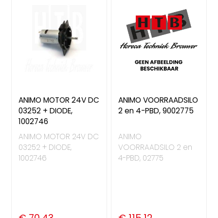
ANIMO MOTOR 24V DC
ANIMO VOORRAADSILO
03252 + DIODE,
2 en 4-PBD, 9002775
1002746
ANIMO MOTOR 24V DC
ANIMO
03252 + DIODE,
VOORRAADSILO 2 en
1002746
4-PBD, 02775
€ 70,43
€ 115,12