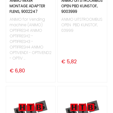
ANIMO MIXER
ANIMO UITSTROOMBUS
MONTAGE ADAPTER
OPEN PBD KUNSTOF,
FLENS, 9002247
9003999
ANIMO for Vending
ANIMO UITSTROOMBUS
machine (ANIMO)
OPEN PBD KUNSTOF,
OPTIFRESH1 ANIMO
03999
OPTIFRESH2 -
OPTIFRESH3 -
OPTIFRESH4 ANIMO
OPTIVEND1 - OPTIVEND2
- OPTIV ...
€ 5,82
€ 6,80