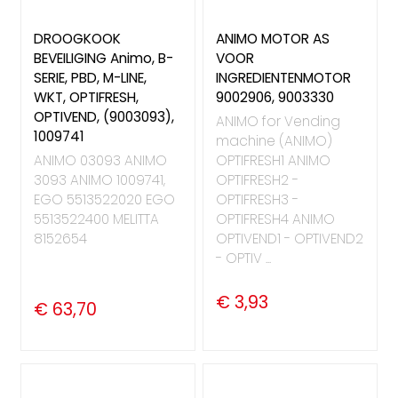
DROOGKOOK
ANIMO MOTOR AS
BEVEILIGING Animo, B-
VOOR
SERIE, PBD, M-LINE,
INGREDIENTENMOTOR
WKT, OPTIFRESH,
9002906, 9003330
OPTIVEND, (9003093),
ANIMO for Vending
1009741
machine (ANIMO)
ANIMO 03093 ANIMO
OPTIFRESH1 ANIMO
3093 ANIMO 1009741,
OPTIFRESH2 -
EGO 5513522020 EGO
OPTIFRESH3 -
5513522400 MELITTA
OPTIFRESH4 ANIMO
8152654
OPTIVEND1 - OPTIVEND2
- OPTIV ...
€ 3,93
€ 63,70