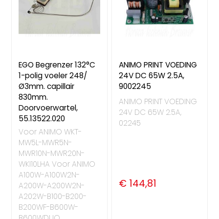
EGO Begrenzer 132°C
ANIMO PRINT VOEDING
1-polig voeler 248/
24V DC 65W 2.5A,
Ø3mm. capillair
9002245
830mm.
ANIMO PRINT VOEDING
Doorvoerwartel,
24V DC 65W 2.5A,
55.13522.020
02245
Voor ANIMO WKT-
MW5L-MWR5N-
MWR10N-MWR20N-
WKI10LHA Voor ANIMO
A100W-A100W2N-
€ 144,81
A200W-A200W2N-
A202W-B100-B200-
B200WF-B600W-
B600WDUO ...