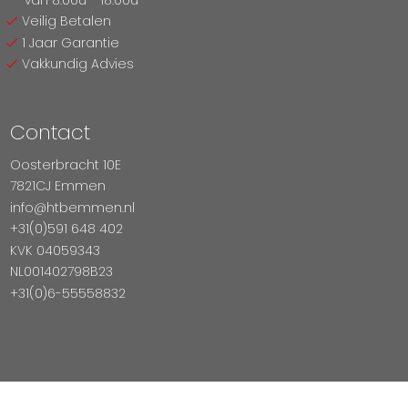
Veilig Betalen
1 Jaar Garantie
Vakkundig Advies
Contact
Oosterbracht 10E
7821CJ Emmen
info@htbemmen.nl
+31(0)591 648 402
KVK 04059343
NL001402798B23
+31(0)6-55558832
Betaal Veilig Met