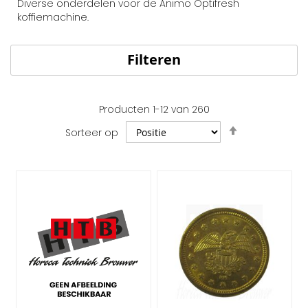
Diverse onderdelen voor de Animo Optifresh
koffiemachine.
Filteren
Producten
1
-
12
van
260
Van
Sorteer op
hoog
naar
laag
sorteren