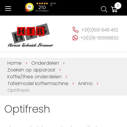
Ga
Wi
0
naar
de
inhoud
+31(0)591 648 402
+31(0)6-55558832
Home
Onderdelen
Zoeken op apparaat
Koffie/thee onderdelen
Tafelmodel koffiemachine
Animo
Optifresh
Optifresh