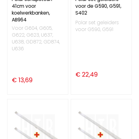
41cm voor
voor de G590, G591,
koelwerkbanken,
S402
AB964
Polar set geleiders
Voor G604, G605,
voor G590, G591
G622, G623, U637,
U638, GD872, GD874,
U636
€ 22,49
€ 13,69