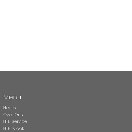
Menu
Home
Over Ons
HTB Service
HTB Is ook