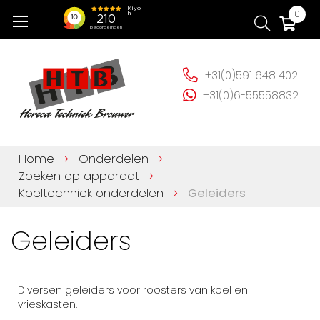
Ga
Wi
0
naar
de
inhoud
+31(0)591 648 402
+31(0)6-55558832
Home
Onderdelen
Zoeken op apparaat
Koeltechniek onderdelen
Geleiders
Geleiders
Diversen geleiders voor roosters van koel en
vrieskasten.