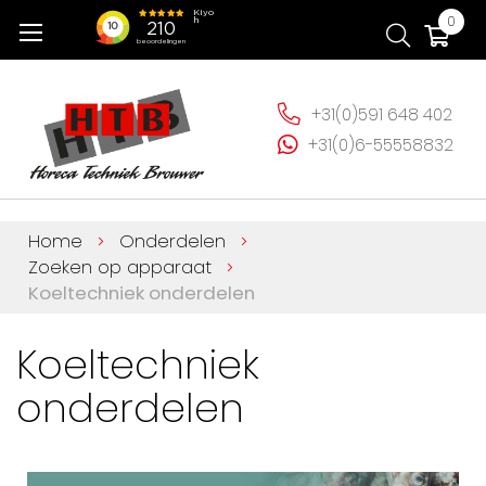
Ga
Wi
0
naar
de
inhoud
+31(0)591 648 402
+31(0)6-55558832
Home
Onderdelen
Zoeken op apparaat
Koeltechniek onderdelen
Koeltechniek
onderdelen