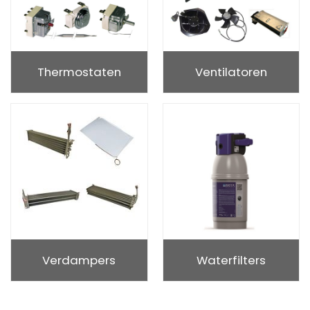
Thermostaten
Ventilatoren
Verdampers
Waterfilters