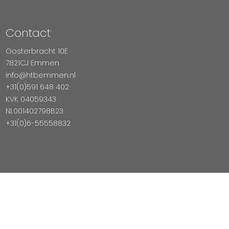
Contact
Oosterbracht 10E
7821CJ Emmen
info@htbemmen.nl
+31(0)591 648 402
KVK 04059343
NL001402798B23
+31(0)6-55558832
Betaal Veilig Met
Copyright © 2026 HTB Emmen
Magento Webshop door InDiv Solutions B.V.