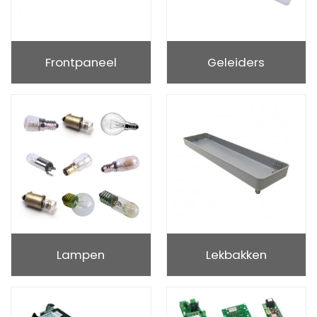
Frontpaneel
Geleiders
Lampen
Lekbakken