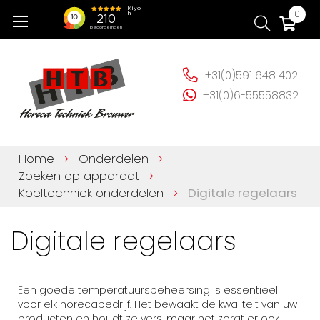
Ga
Wi
0
naar
de
inhoud
+31(0)591 648 402
+31(0)6-55558832
Home
Onderdelen
Zoeken op apparaat
Koeltechniek onderdelen
Digitale regelaars
Digitale regelaars
Een goede temperatuursbeheersing is essentieel
voor elk horecabedrijf. Het bewaakt de kwaliteit van uw
producten en houdt ze vers, maar het zorgt er ook