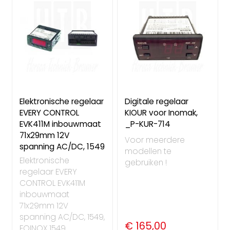
Elektronische regelaar
Digitale regelaar
EVERY CONTROL
KIOUR voor Inomak,
EVK411M inbouwmaat
_P-KUR-714
71x29mm 12V
Voor meerdere
spanning AC/DC, 1549
modellen te
Elektronische
gebruiken !
regelaar EVERY
CONTROL EVK411M
inbouwmaat
71x29mm 12V
spanning AC/DC, 1549,
€ 165,00
FOINOX 1549