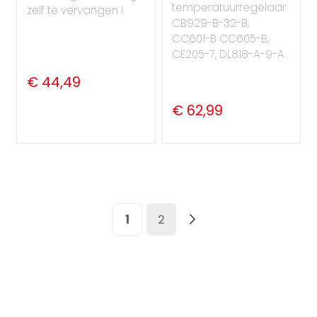
temperatuurregelaar
zelf te vervangen !
CB929-B-32-B,
CC601-B CC605-B,
CE205-7, DL818-A-9-A
€ 44,49
€ 62,99
Pagina
U lees momenteel pagina
Pagina
Pagina
Volgende
1
2