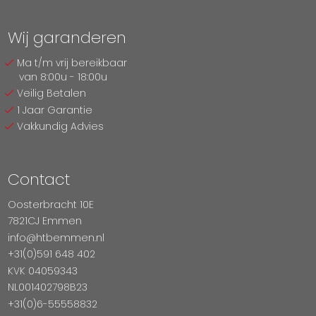
Wij garanderen
Ma t/m vrij bereikbaar
van 8:00u - 18:00u
Veilig Betalen
1 Jaar Garantie
Vakkundig Advies
Contact
Oosterbracht 10E
7821CJ Emmen
info@htbemmen.nl
+31(0)591 648 402
KVK 04059343
NL001402798B23
+31(0)6-55558832