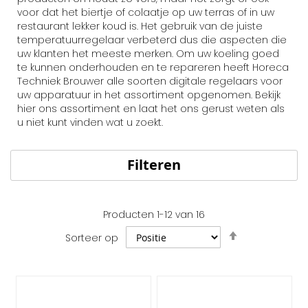
voor dat het biertje of colaatje op uw terras of in uw
restaurant lekker koud is. Het gebruik van de juiste
temperatuurregelaar verbeterd dus die aspecten die
uw klanten het meeste merken. Om uw koeling goed
te kunnen onderhouden en te repareren heeft Horeca
Techniek Brouwer alle soorten digitale regelaars voor
uw apparatuur in het assortiment opgenomen. Bekijk
hier ons assortiment en laat het ons gerust weten als
u niet kunt vinden wat u zoekt.
Filteren
Producten
1
-
12
van
16
Van
Sorteer op
hoog
naar
laag
sorteren