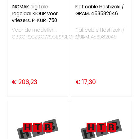
INOMAK digitale
Flat cable Hoshizaki /
regelaar KIOUR voor
GRAM, 453582046
vriezers, P-KUR-750
Voor de modellen :
Flat cable Hoshizaki /
CBS,CFS,CZS,CWS,CBS/SL,CFS/SL
GRAM, 453582046
€ 206,23
€ 17,30