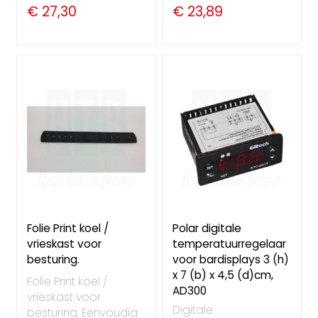
€ 27,30
€ 23,89
Folie Print koel /
Polar digitale
vrieskast voor
temperatuurregelaar
besturing.
voor bardisplays 3 (h)
x 7 (b) x 4,5 (d)cm,
Folie Print koel /
AD300
vrieskast voor
Digitale
besturing. Eenvoudig