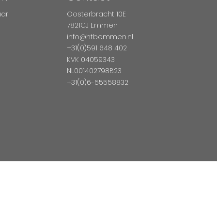
aar
Oosterbracht 10E
7821CJ Emmen
info@htbemmen.nl
+31(0)591 648 402
KVK 04059343
NL001402798B23
+31(0)6-55558832
Betaal Veilig Met
026 HTB Emmen
Magento Webshop door InDiv Solutions B.V.
Hosting:
Datux Li