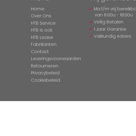
Home
Ma t/m vrij bereikb
van 8:00u - 18:00u
Over Ons
Veilig Betalen
HTB Service
1 Jaar Garantie
HTB Is ook
Vakkundig Advies
HTB Lease
Fabrikanten
Contact
Leveringsvoorwaarden
Retourneren
Privacybeleid
Cookiebeleid
Copyright © 2