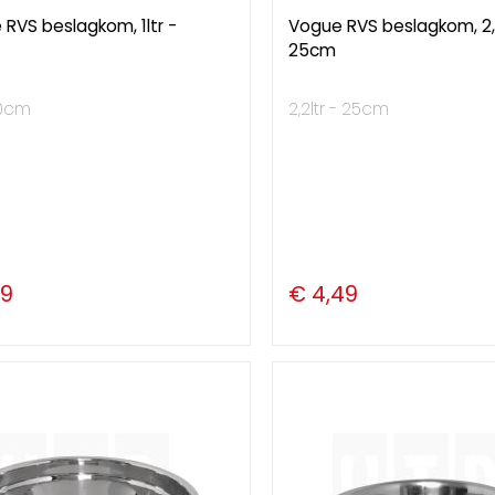
RVS beslagkom, 1ltr -
Vogue RVS beslagkom, 2,2
25cm
 20cm
2,2ltr - 25cm
29
€ 4,49