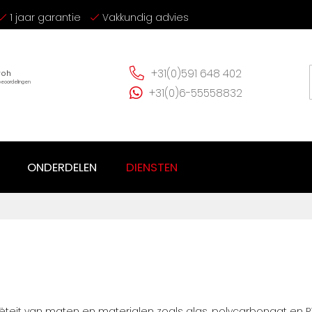
1 jaar garantie
Vakkundig advies
+31(0)591 648 402
+31(0)6-55558832
ONDERDELEN
DIENSTEN
ëteit van maten en materialen zoals glas, polycarbonaat en R