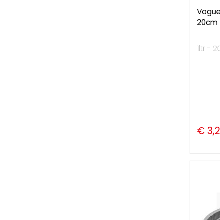
Vogue 
20cm
1ltr -
€ 3,