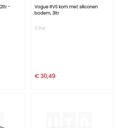
ltr -
Vogue RVS kom met siliconen
bodem, 3ltr
3 liter
€ 30,49