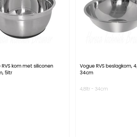
 RVS kom met siliconen
Vogue RVS beslagkom, 4,8
, 5ltr
34cm
4,8ltr - 34cm