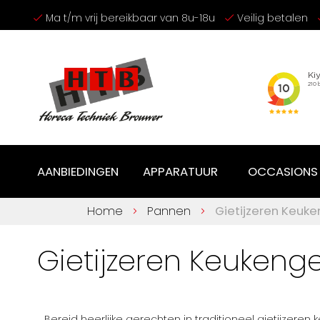
Ga
Ma t/m vrij bereikbaar van 8u-18u
Veilig betalen
naar
de
inhoud
AANBIEDINGEN
APPARATUUR
OCCASIONS
Home
Pannen
Gietijzeren Keuke
Gietijzeren Keukenge
Bereid heerlijke gerechten in traditioneel gietijzeren