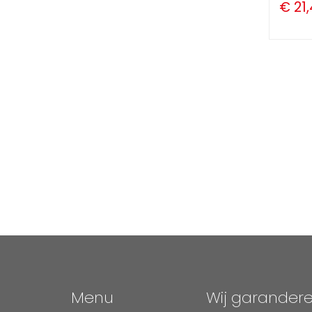
€ 21
Menu
Wij garander