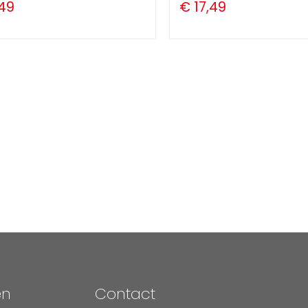
,49
€ 17,49
en
Contact