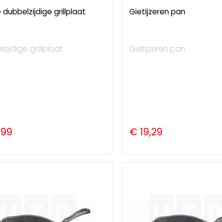
dubbelzijdige grillplaat
Gietijzeren pan
zijdige grillplaat
Gietijzeren pan
,99
€ 19,29