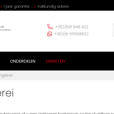
1 jaar garantie
Vakkundig advies
+31(0)591 648 402
+31(0)6-55558832
ONDERDELEN
DIENSTEN
ngerei
rei
 keukengerei, of u een gietijzeren koekenpan, sizzler of grillpa