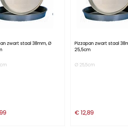
pan zwart staal 38mm, Ø
Pizzapan zwart staal 38
m
25,5cm
5cm
Ø 25,5cm
,99
€ 12,89