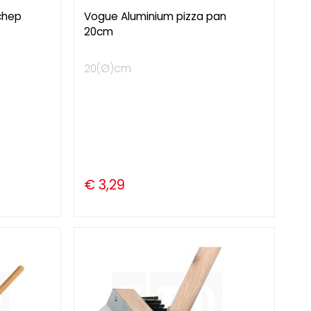
chep
Vogue Aluminium pizza pan
20cm
20(Ø)cm
€ 3,29