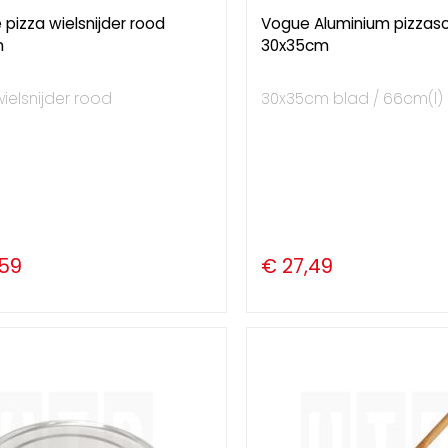
pizza wielsnijder rood
Vogue Aluminium pizzas
m
30x35cm
wielsnijder rood
30x35cm blad / 66cm(l)
,59
€ 27,49