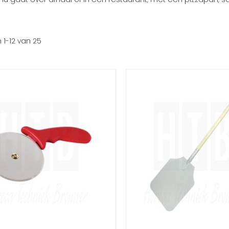
n
1
-
12
van
25