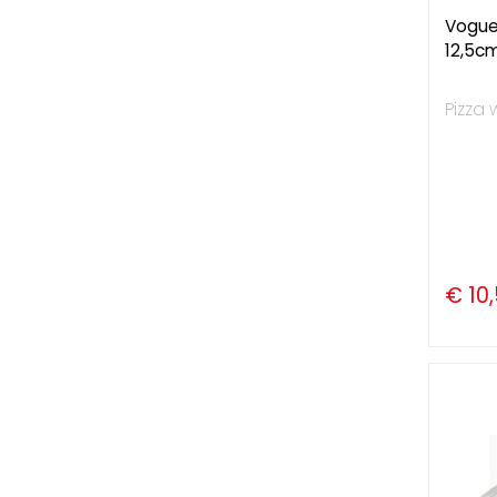
Vogue 
12,5c
Pizza 
€ 10