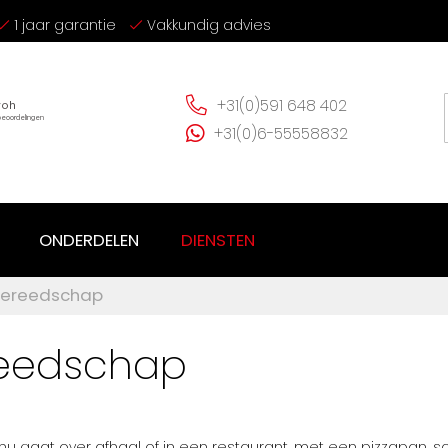
1 jaar garantie
Vakkundig advies
+31(0)591 648 402
+31(0)6-55558832
ONDERDELEN
DIENSTEN
gereedschap
reedschap
het nu gaat over afhaal of in een restaurant, met een pizzapan