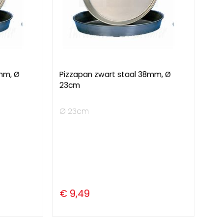
mm, Ø
Pizzapan zwart staal 38mm, Ø
23cm
Ø 23cm
€ 9,49