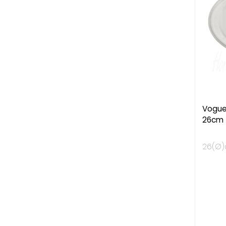
Vogue
26cm
26(Ø