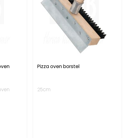
oven
Pizza oven borstel
oven
25cm