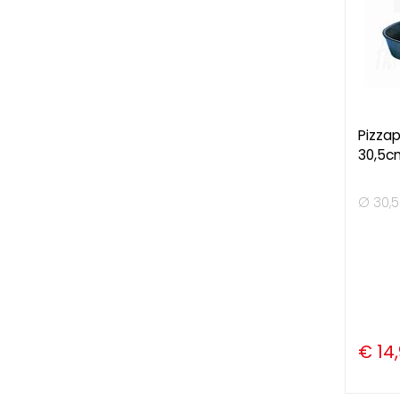
Pizza
30,5c
Ø 30,
€ 14