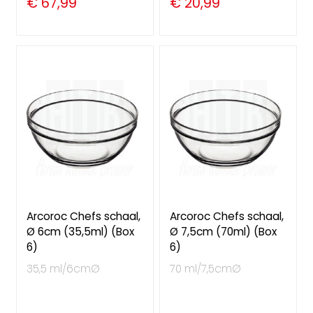
€ 67,99
€ 20,99
Arcoroc Chefs schaal,
Arcoroc Chefs schaal,
Ø 6cm (35,5ml) (Box
Ø 7,5cm (70ml) (Box
6)
6)
35,5 ml/6cmØ
70 ml/7,5cmØ