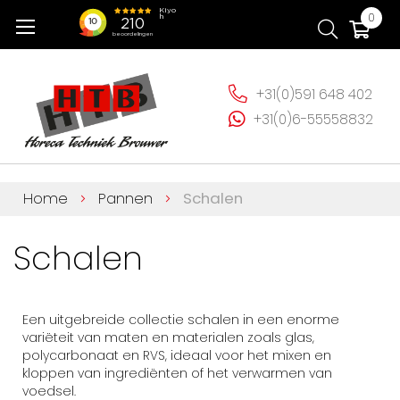
Ga
Wi
0
naar
de
inhoud
+31(0)591 648 402
+31(0)6-55558832
Home
Pannen
Schalen
Schalen
Een uitgebreide collectie schalen in een enorme
variëteit van maten en materialen zoals glas,
polycarbonaat en RVS, ideaal voor het mixen en
kloppen van ingrediënten of het verwarmen van
voedsel.