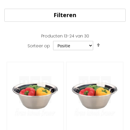
Filteren
Producten
13
-
24
van
30
Van
Sorteer op
hoog
naar
laag
sorteren