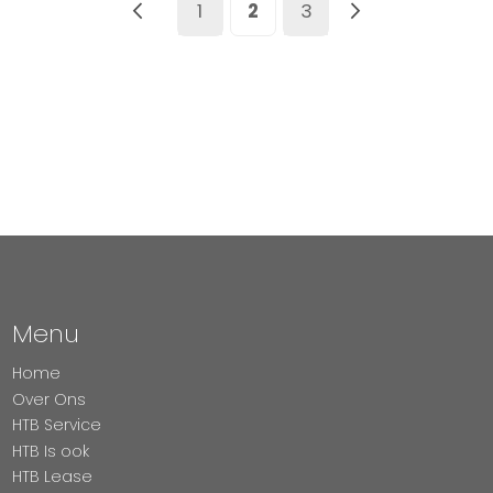
Pagina
Vorige
Pagina
U lees momenteel pagina
Pagina
Pagina
Volgende
1
2
3
Menu
Home
Over Ons
HTB Service
HTB Is ook
HTB Lease