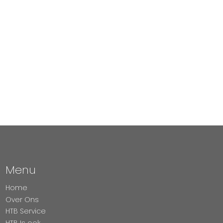
Menu
Home
Over Ons
HTB Service
HTB Is ook