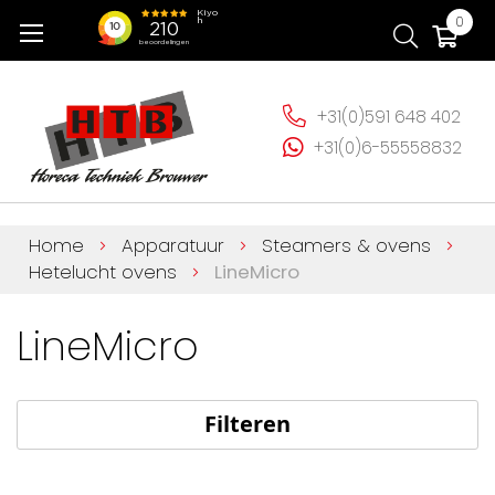
Ga
Wi
0
naar
de
inhoud
+31(0)591 648 402
+31(0)6-55558832
Home
Apparatuur
Steamers & ovens
Hetelucht ovens
LineMicro
LineMicro
Filteren