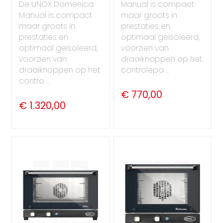
De UNOX Domenica
Manual is compact
Manual is compact
maar groots in
maar groots in
prestaties en
prestaties en
optimaal geïsoleerd,
optimaal geïsoleerd,
voorzien van
voorzien van
draaiknoppen op het
draaiknoppen op het
controlepa ...
contro ...
€ 770,00
€ 1.320,00