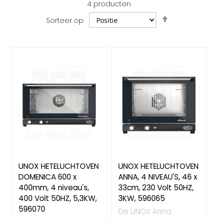
4
producten
Van
Sorteer op
hoog
naar
laag
sorteren
UNOX HETELUCHTOVEN
UNOX HETELUCHTOVEN
DOMENICA 600 x
ANNA, 4 NIVEAU'S, 46 x
400mm, 4 niveau's,
33cm, 230 Volt 50HZ,
400 Volt 50HZ, 5,3KW,
3KW, 596065
596070
De UNOX Anna