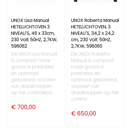
UNOX Lisa Manual
UNOX Roberta Manual
HETELUCHTOVEN 3
HETELUCHTOVEN, 3
NIVEAU'S, 46 x 33cm,
NIVEAU'S, 34,2 x 24,2
230 Volt 50HZ, 2,7KW,
cm, 230 Volt 50HZ,
596062
2,7KW, 596060
De UNOX Lisa Manual
De UNOX Roberta
is compact maar
Manual is compact
groots in prestaties
maar groots in
en optimaal
prestaties en
geïsoleerd, voorzien
optimaal geïsoleerd,
van draaiknoppen
voorzien van
op het controlepa ...
draaiknoppen op het
control ...
€ 700,00
€ 650,00