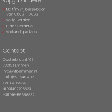
Wij garanderen
Ma t/m vrij bereikbaar
van 8:00u - 18:00u
Veilig Betalen
1 Jaar Garantie
Vakkundig Advies
Contact
Oosterbracht 10E
7821CJ Emmen
info@htbemmen.nl
+31(0)591 648 402
KVK 04059343
NL001402798B23
+31(0)6-55558832