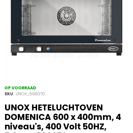
gallerij
Ga
OP VOORRAAD
naar
SKU
UNOX_596070
het
UNOX HETELUCHTOVEN
begin
van
DOMENICA 600 x 400mm, 4
de
afbeeldingen-
niveau's, 400 Volt 50HZ,
gallerij