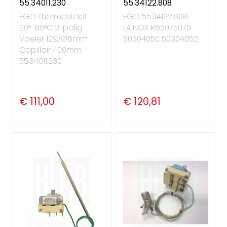
55.34011.230
55.34122.808
EGO Thermostaat
EGO 55.34122.808
20°-80°C 2-polig
LAINOX R65075070
Voeler 129/Ø6mm
50304050 50304052
Capillair 400mm,
55.34011.230
€ 111,00
€ 120,81