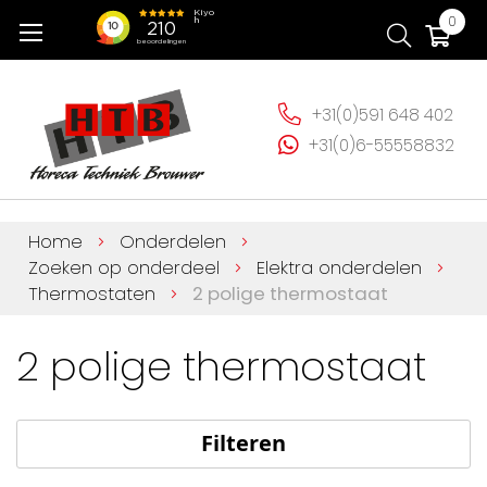
Ga
Wi
0
naar
de
inhoud
+31(0)591 648 402
+31(0)6-55558832
Home
Onderdelen
Zoeken op onderdeel
Elektra onderdelen
Thermostaten
2 polige thermostaat
2 polige thermostaat
Filteren