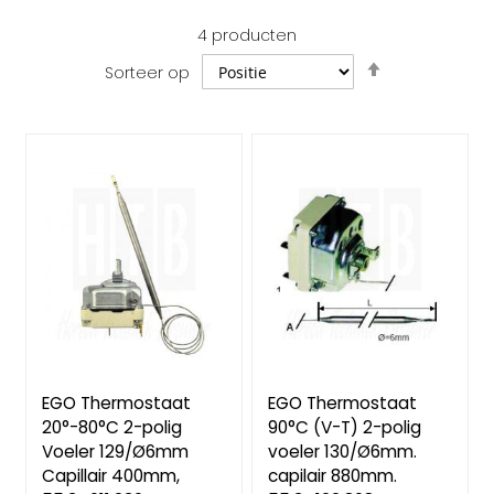
4
producten
Van
Sorteer op
hoog
naar
laag
sorteren
EGO Thermostaat
EGO Thermostaat
20°-80°C 2-polig
90°C (V-T) 2-polig
Voeler 129/Ø6mm
voeler 130/Ø6mm.
Capillair 400mm,
capilair 880mm.