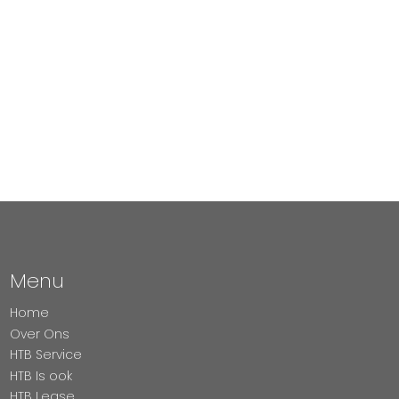
Menu
Home
Over Ons
HTB Service
HTB Is ook
HTB Lease